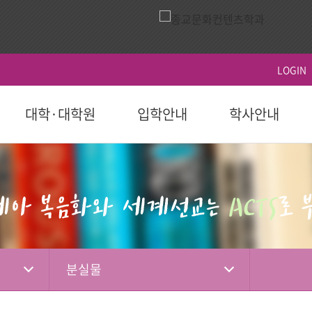
LOGIN
대학·대학원
입학안내
학사안내
ACTS
역사
시설이용
영상
ACTS비전
대학원
대학원
학생지원
홍보 책자
대학원
후원 참여
국제교육원(AIGS)
후원 현황
평
후원
도 이후)
학부(2023학년도 이전)
등록
연혁
식당
홍보 영상
장단기발전계
일반대학원
학사일정
학자금대출
대학 요람
홍보단
성적
편의시설
행사 영상
선교대학원
등록 및 수강신
장학
홍보 브로셔
학적
체육시설
상담대학원
시험 및 성적 안
병무-예비군
소셜미디어
선교소식
서
국내 학점교류
산책로
교육혁신센터
분실물
IGS)
자격증 및 인증서
시설대여
경력개발센터(취
기도편지
대학기관
학교법인
학부제
생활관
사회봉사지원
선교대회