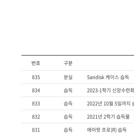
아신4C교양인
ACTS STORY
지나온 활동
심볼
ACTS 갤러리
교가
번호
구분
캠퍼스안내
835
분실
Sandisk 케이스 습득
캠퍼스맵
834
습득
2023-1학기 신앙수련
전화번호안내
오시는 길
833
습득
2022년 10월 5일까지
832
습득
2021년 2학기 습득물
831
습득
에어팟 프로(R) 습득