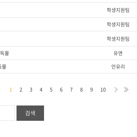
학생지원팀
학생지원팀
학생지원팀
습득물
유앤
득물
안유리
막
음
지
다
마
1
2
3
4
5
6
7
8
9
10
검색