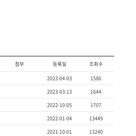
센터
서식자료
소
자체평가보고서
동문기관
대학평의원회
예배
등록금심의위원회
예결산공고
예배일정
업무추진비사용내역
기타
기부금 모금액 및 활용실적
공익신고 및 신고자 보호제도
적립금 운용현황
첨부
등록일
조회수
2023-04-03
1586
2023-03-13
1644
2022-10-05
1707
2022-01-04
13449
2021-10-01
13240