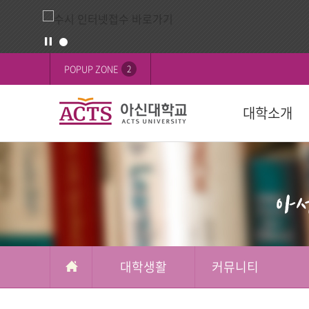
게
배
POPUP ZONE
2
시
너
판
영
대학소개
역
교육목표
대학
대학
학생활동
FOCUS on 
대학
후원 안내
설립목적
학과(2024학년
학사일정
학생행사
행사
교육이념
수강신청
학생기구
ACTS 사이버 
인재상
복수/부전공
사회봉사
캠퍼스
ACTS신앙고백
졸업
신간도서
사제동행
대학생활
커뮤니티
국제교육원(A
국외 학점교류
ACTS NEWS
대학상징
연계전공
아신TALK
사제동행