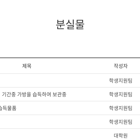
증제
스쿨버스
장애학생지원
조직도
임원현황
세계지역연구
학생상담소
행정부서
역대이사장
IT서비스
분실물
규정
이사회회의록
학생증발급
학생편의
제목
작성자
학생지원팀
회 기간중 가방을 습득하여 보관중
학생지원팀
 습득물품
학생지원팀
학생지원팀
대학원