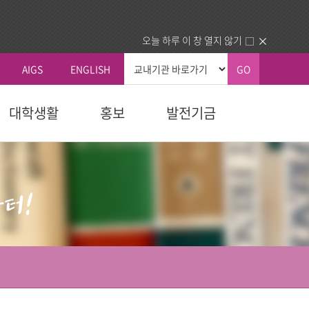
오늘 하루 이 창 열지 않기
AIGS
ENGLISH
GO
대학생활
홍보
발전기금
총장실
커뮤니티
국내외교류
생교육원
자 예우
획
신학대학원
학칙 및 규칙
총장인사말
공지사항
국내 교류기관
청
교육대학원
휴/복학 안내
총장소개
동문회
국외 교류기관
내
다문화교육복지대학원
장학안내
주요활동
건의함
동문교회/기관 인증제
역대총장
묻고답하기
업.사역)
정보교환
소개
대학정보
센터
분실물
동문교회