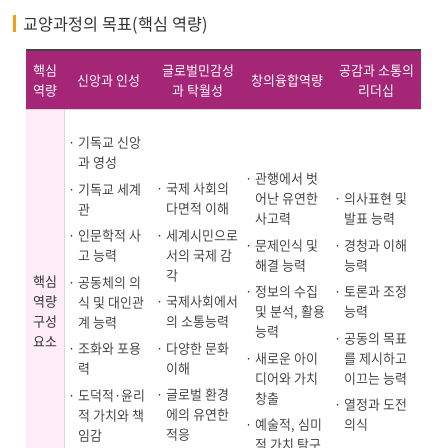
교양과정의 목표(핵심 역량)
핵심
글로벌민감성
공감과 소통의
신앙과 인성
창의융합역량
역량
과 탁월성
리더십
기독교 신앙
과 영성
관행에서 벗
국제 사회의
기독교 세계
어난 유연한
의사표현 및
다면적 이해
관
사고력
발표 능력
세계시민으로
인문학적 사
문제인식 및
경청과 이해
서의 국제 감
고 능력
해결 능력
능력
각
핵심
공동체의 의
정보의 수집
토론과 조정
역량
국제사회에서
식 및 대인관
및 분석, 활용
능력
구성
의 소통능력
계 능력
능력
공동의 목표
요소
다양한 문화
조화와 포용
새로운 아이
를 제시하고
이해
력
디어와 가치
이끄는 능력
글로벌 환경
도덕적·윤리
창출
열정과 도전
에의 유연한
적 가치와 책
예술적, 심미
의식
적응
임감
적 가치 탐구