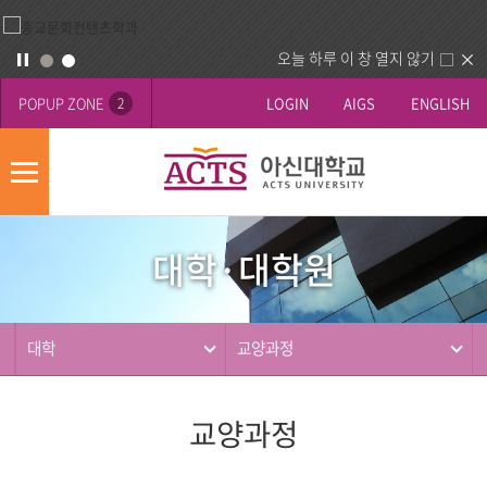
오늘 하루 이 창 열지 않기
POPUP ZONE
LOGIN
AIGS
ENGLISH
2
모
바
대
배
일
학
너
메
대학·대학원
·
영
뉴
사
대
역
제
학
원
동
대학
교양과정
행
교양과정