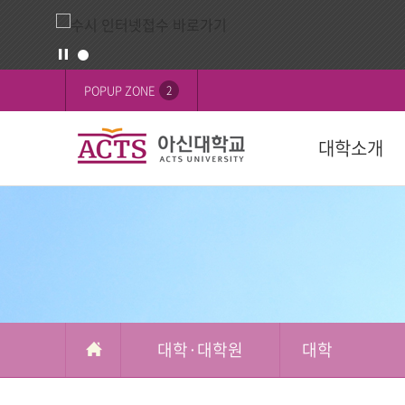
대
배
POPUP ZONE
2
학
너
·
영
대학소개
대
역
학
원
교육목표
대학
대학
학생활동
FOCUS on 
대학
후원 안내
설립목적
학과(2024학년
학사일정
학생행사
행사
교육이념
수강신청
학생기구
ACTS 사이버 
인재상
복수/부전공
사회봉사
캠퍼스
ACTS신앙고백
졸업
신간도서
사제동행
대학·대학원
대학
국제교육원(A
국외 학점교류
ACTS NEWS
대학상징
연계전공
아신TALK
사제동행