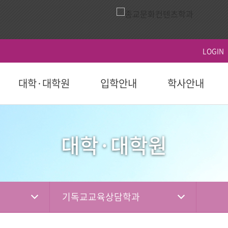
LOGIN
대학·대학원
입학안내
학사안내
ACTS
역사
시설이용
영상
ACTS비전
대학원
대학원
학생지원
홍보 책자
대학원
후원 참여
국제교육원(AIGS)
후원 현황
평
후원
대학·대학원
도 이후)
학부(2023학년도 이전)
등록
연혁
식당
홍보 영상
장단기발전계
일반대학원
학사일정
학자금대출
대학 요람
홍보단
성적
편의시설
행사 영상
선교대학원
등록 및 수강신
장학
홍보 브로셔
학적
체육시설
상담대학원
시험 및 성적 안
병무-예비군
소셜미디어
선교소식
서
국내 학점교류
산책로
교육혁신센터
기독교교육상담학과
IGS)
자격증 및 인증서
시설대여
경력개발센터(취
기도편지
대학기관
학교법인
학부제
생활관
사회봉사지원
선교대회