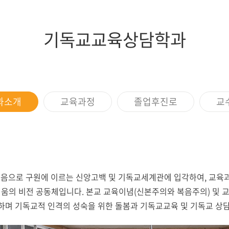
증제
스쿨버스
장애학생지원
조직도
임원현황
세계지역연구
학생상담소
행정부서
역대이사장
IT서비스
기독교교육상담학과
규정
이사회회의록
학생증발급
학생편의
과소개
교육과정
졸업후진로
교
으로 구원에 이르는 신앙고백 및 기독교세계관에 입각하여, 교육과
배움의 비전 공동체입니다. 본교 교육이념(신본주의와 복음주의) 및
시하며 기독교적 인격의 성숙을 위한 돌봄과 기독교교육 및 기독교 상