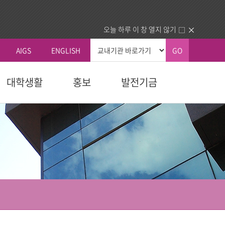
오늘 하루 이 창 열지 않기
AIGS
ENGLISH
GO
대학생활
홍보
발전기금
총장실
커뮤니티
국내외교류
생교육원
자 예우
획
신학대학원
학칙 및 규칙
총장인사말
공지사항
국내 교류기관
청
교육대학원
휴/복학 안내
총장소개
동문회
국외 교류기관
내
다문화교육복지대학원
장학안내
주요활동
건의함
동문교회/기관 인증제
역대총장
묻고답하기
업.사역)
정보교환
소개
대학정보
센터
분실물
동문교회