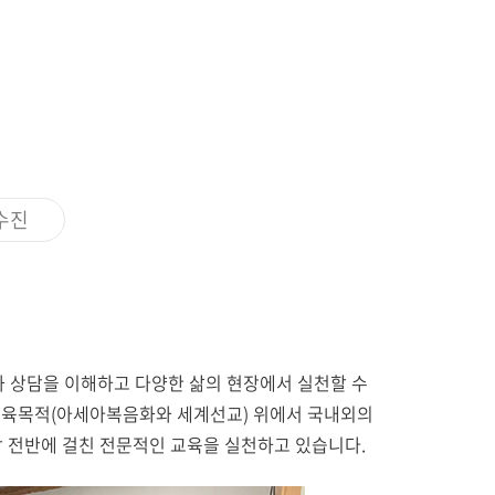
센터
서식자료
소
자체평가보고서
동문기관
대학평의원회
예배
등록금심의위원회
예결산공고
예배일정
업무추진비사용내역
기타
기부금 모금액 및 활용실적
공익신고 및 신고자 보호제도
수진
적립금 운용현황
 상담을 이해하고 다양한 삶의 현장에서 실천할 수
 교육목적(아세아복음화와 세계선교) 위에서 국내외의
담 전반에 걸친 전문적인 교육을 실천하고 있습니다.