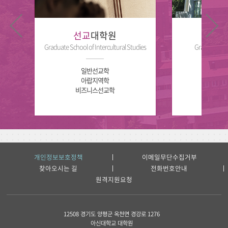
선교
대학원
교
Graduate School of Intercultural Studies
Graduate Sch
일반선교학
교육과
아랍지역학
비즈니스선교학
개인정보보호정책
이메일무단수집거부
찾아오시는 길
전화번호안내
원격지원요청
12508 경기도 양평군 옥천면 경강로 1276
아신대학교 대학원