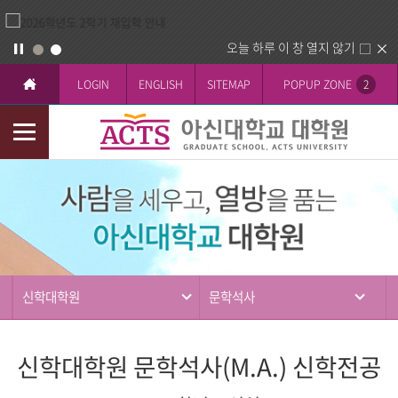
오늘 하루 이 창 열지 않기
LOGIN
ENGLISH
SITEMAP
POPUP ZONE
2
모
바
과
일
정
메
뉴
신학대학원
문학석사
신학대학원 문학석사(M.A.) 신학전공