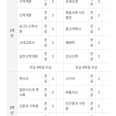
구약개론
3
모세오경
3
공
공
전
복음서와 사도
전
신약개론
3
3
공
행전
공
ACTS 신학서
전
전
3
종교개혁사
3
1학
론
공
공
년
전
전
고대교회사
3
예배학
3
공
공
전
전
실천신학개론
3
선교신학
3
공
공
전공 9학점 이상
전공 9학점 이상
전
전
역사서
3
시가서
3
공
공
일반서신과 계
전
전
3
바울서신
3
시록
공
공
전
인간론과 구원
전
신론과 기독론
3
3
2학
공
론
공
년