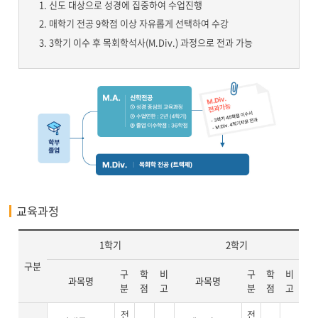
신도 대상으로 성경에 집중하여 수업진행
매학기 전공 9학점 이상 자유롭게 선택하여 수강
3학기 이수 후 목회학석사(M.Div.) 과정으로 전과 가능
교육과정
1학기
2학기
구분
구
학
비
구
학
비
과목명
과목명
분
점
고
분
점
고
전
전