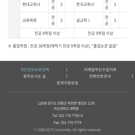
전
전
현대교회사
3
한국교회사
3
공
공
전
전
교육목회
3
설교학Ⅰ
3
공
공
전공 9학점 이상
전공 9학점 이상
※ 졸업학점 : 전공 36학점(매학기 전공 9학점 이상), "졸업논문 없음"
개인정보보호정책
이메일무단수집거부
찾아오시는 길
전화번호안내
원격지원요청
12508 경기도 양평군 옥천면 경강로 1276
아신대학교 대학원
Tel. 031-770-7793~6
Fax. 031-770-7774
ⓒ 2026 ACTS University. All rights reserved.