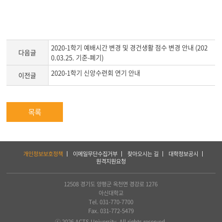
2020-1학기 예배시간 변경 및 경건생활 점수 변경 안내 (202
다음글
0.03.25. 기준-폐기)
2020-1학기 신앙수련회 연기 안내
이전글
목록
하
개인정보보호정책
이메일무단수집거부
찾아오시는 길
대학정보공시
단
원격지원요청
서
비
스
12508 경기도 양평군 옥천면 경강로 1276
및
아신대학교
아
Tel. 031-770-7700
세
Fax. 031-772-5479
아
ⓒ 2026 ACTS University. All rights reserved.