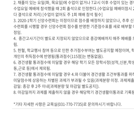
2.
채플이 있는 요일
(
화
,
목요일
)
에 수업이 없거나
7
교시 이후 수업이 있는 경
수업요일 예배에 참석했을 때
2
회 출석으로 인정한다
.(
수업요일 예배미참시
다 결석으로 처리
) [수업이 없어도
주
1
회 예배 참석 필수
]
3. 2020-1
학기 신앙수련회는 미정이므로 점수를 배정하지 않았으나
,
추후 
수련회를 시행할 경우 신앙수련회 점수를 반영한 기준점수표를 새로 배부할 
정임
.
4.
중간고사기간이 별도로 지정되지 않았으므로 종강예배까지 매주 예배를 
림
.
5.
헌혈
,
학교행사 참여 등으로 인한 추가점수부여는 별도공지할 예정이며
,
개인의 취득점수에 반영됨
(
통과점수
[115
점
]
는 변동없음
).
6.
경건생활 통과점수에 미달할 경우 해당 학기 모든 장학사정
(
성적
,
신분
,
학
동
,
근로 등
)
에서 제외됨
.
7.
경건생활 통과점수에 미달할 경우
4.
와 더불어 경건생활 조건부통과를 위
미달점수에 상응하는 차별된 과제가 부과될 수 있음
(
과제분량 미정
.
과제제
감일
:
종강 후
2
주 이내
[
과제분량 및 마감일 별도공지
]).
8.
마감일까지 과제를 제출하지 않을 경우 해당학기 경건생활미통과로 기록
*기타 자세한 사항은 교목실(031-770-7735)로 문의하시기 바랍니다.