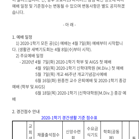
예배 일정 및 기준점수는 변동될 수 있으며 변동사항은 별도 공지하겠
습니다
.
-
아 래
-
1.
예배 일정
1) 2020-1
학기 모든 공
(
公
)
예배는
4
월
7
일
(
화
)
예배부터 시작합니
다
. (
생활관 새벽기도회는
4
월
8
일
(
수
)
부터 시작
).
2)
주요예배 일정
- 2020
년
4
월
7
일
(
화
)
2020-1
학기 학부 및
AIGS
첫 예배
4
월
9
일
(
목
)
2020-1
학기 신학대학원
(M.Div.)
첫 예배
5
월
7
일
(
목
)
개교
46
주년 개교기념감사예배
6
월
16
일
(
화
)
원종천 교수 은퇴예배 및
2020-1
학기 종강
예배
(
학부 및
AIGS)
6
월
18
일
(
목
)
2020-1
학기
(
신학대학원
[M.Div.])
종강 예
배
2.
경건점수 안내
2020-1학기 경건생활 기준 점수표
교
수요금
신앙수련
학회
(
공동
회
채플출석점수
식기도
회
체
)
생
통