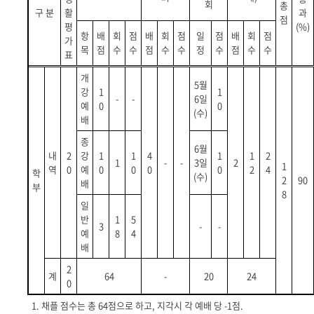
회
총
구 분
활
과
점
평
(%)
항
배
회
점
배
회
점
일
점
배
회
점
가
목
점
수
수
점
수
수
정
수
점
수
수
표
개
5
월
강
1
1
-
-
6
일
예
0
0
(
수
)
배
종
6
월
내
2
강
1
1
4
1
1
2
1
-
-
3
일
2
1
역
0
예
0
0
0
0
2
4
학
(
수
)
2
90
배
부
8
일
반
1
5
3
-
-
예
8
4
배
2
계
64
-
20
24
0
1.
채플 점수는 총
64
점으로 하고
,
지각시 각 예배 당
-1
점.