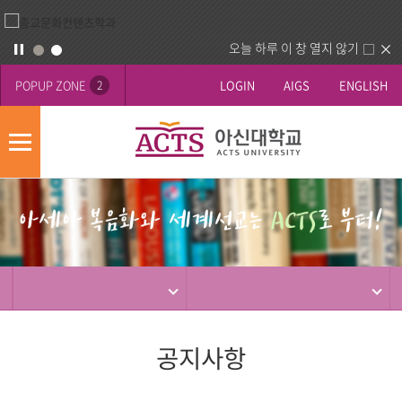
오늘 하루 이 창 열지 않기
POPUP ZONE
LOGIN
AIGS
ENGLISH
2
모
바
게
배
일
시
너
메
판
영
뉴
사
역
제
동
행
공지사항