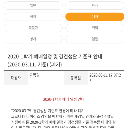
일반
학사
장학
예배
생활관
취업
봉사
입찰
2020-1학기 예배일정 및 경건생활 기준표 안내
(2020.03.11. 기준) (폐기)
교목실
2020-03-11 17:07:2
작성자
등록일
5
게
2020-1
학기 예배 일정 안내
시
글
*2020.03.25. 경건생활 기준표 변경에 따라 폐기
본
코로나
19
바이러스 감염을 예방하기 위한 개강일 연기와 출석수업일
문
지정에 따른
2020-1
학기 예배 일정과 겅건생활 기준 점수를 아래와 같
이 알려드립니다
.
단
,
향후 코로나
19
바이러스 감염 확산 정도에 따라