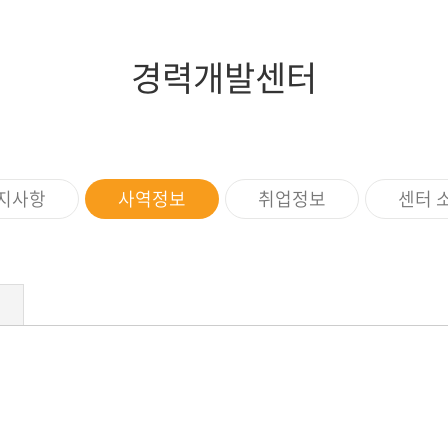
증제
스쿨버스
장애학생지원
조직도
임원현황
세계지역연구
학생상담소
행정부서
역대이사장
IT서비스
경력개발센터
규정
이사회회의록
학생증발급
학생편의
지사항
사역정보
취업정보
센터 