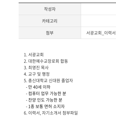
작성자
카테고리
첨부
서광교회_이력서
게
1. 서광교회
시
2. 대한예수교장로회 합동
글
3. 최영진 목사
본
4. 교구 및 행정
문
5. 총신대학교 신대원 졸업자
- 만 40세 이하
- 컴퓨터 업무 가능한 분
- 찬양 인도 가능한 분
- 1종 보통 면허 소지자
6. 이력서, 자기소개서 첨부파일