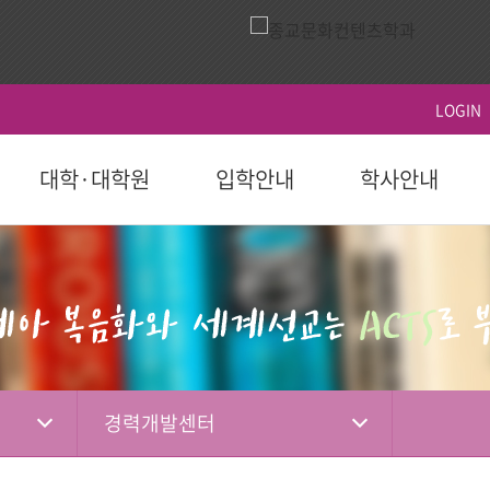
LOGIN
대학·대학원
입학안내
학사안내
ACTS
역사
시설이용
영상
ACTS비전
대학원
대학원
학생지원
홍보 책자
대학원
후원 참여
국제교육원(AIGS)
후원 현황
평
후원
도 이후)
학부(2023학년도 이전)
등록
연혁
식당
홍보 영상
장단기발전계
일반대학원
학사일정
학자금대출
대학 요람
홍보단
성적
편의시설
행사 영상
선교대학원
등록 및 수강신
장학
홍보 브로셔
학적
체육시설
상담대학원
시험 및 성적 안
병무-예비군
소셜미디어
선교소식
서
국내 학점교류
산책로
교육혁신센터
경력개발센터
IGS)
자격증 및 인증서
시설대여
경력개발센터(취
기도편지
대학기관
학교법인
학부제
생활관
사회봉사지원
선교대회