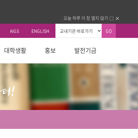
오늘 하루 이 창 열지 않기
AIGS
ENGLISH
GO
대학생활
홍보
발전기금
총장실
커뮤니티
국내외교류
생교육원
자 예우
획
신학대학원
학칙 및 규칙
총장인사말
공지사항
국내 교류기관
청
교육대학원
휴/복학 안내
총장소개
동문회
국외 교류기관
내
다문화교육복지대학원
장학안내
주요활동
건의함
동문교회/기관 인증제
역대총장
묻고답하기
업.사역)
정보교환
소개
대학정보
센터
분실물
동문교회