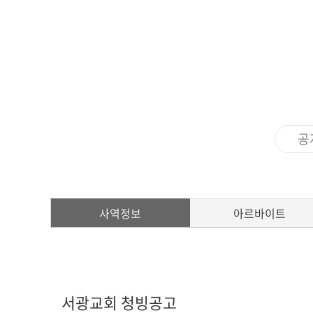
아신4C교양인
ACTS STORY
지나온 활동
심볼
ACTS 갤러리
교가
공
캠퍼스안내
캠퍼스맵
사역정보
아르바이트
전화번호안내
오시는 길
서광교회 청빙공고