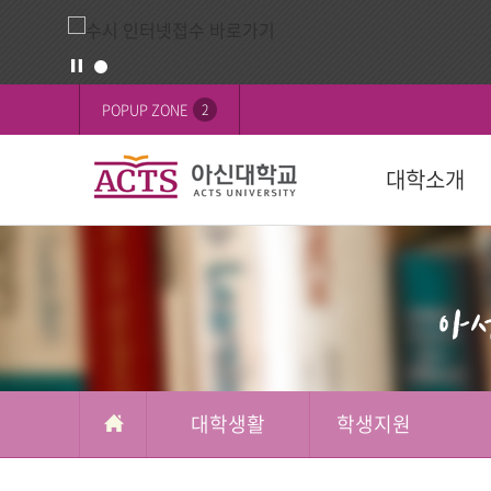
게
배
POPUP ZONE
2
시
너
판
영
대학소개
역
교육목표
대학
대학
학생활동
FOCUS on 
대학
후원 안내
설립목적
학과(2024학년
학사일정
학생행사
행사
교육이념
수강신청
학생기구
ACTS 사이버 
인재상
복수/부전공
사회봉사
캠퍼스
ACTS신앙고백
졸업
신간도서
사제동행
대학생활
학생지원
국제교육원(A
국외 학점교류
ACTS NEWS
대학상징
연계전공
아신TALK
사제동행