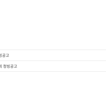
빙공고
회 청빙공고