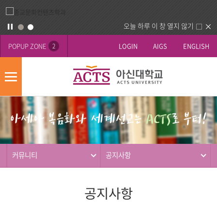
오늘 하루 이 창 열지 않기
POPUP ZONE
LOGIN
AIGS
ENGLISH
2
모
바
게
배
일
시
너
메
판
영
뉴
사
역
제
동
커뮤니티
공지사항
행
공지사항