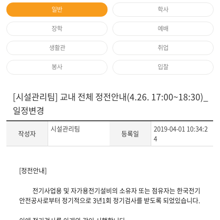
일반
학사
장학
예배
생활관
취업
봉사
입찰
[시설관리팀] 교내 전체 정전안내(4.26. 17:00~18:30)_
일정변경
시설관리팀
2019-04-01 10:34:2
작성자
등록일
4
게
[정전안내]
시
글
전기사업용 및 자가용전기설비의 소유자 또는 점유자는 한국전기
본
안전공사로부터 정기적으로 3년1회 정기검사를 받도록 되었있습니다.
문