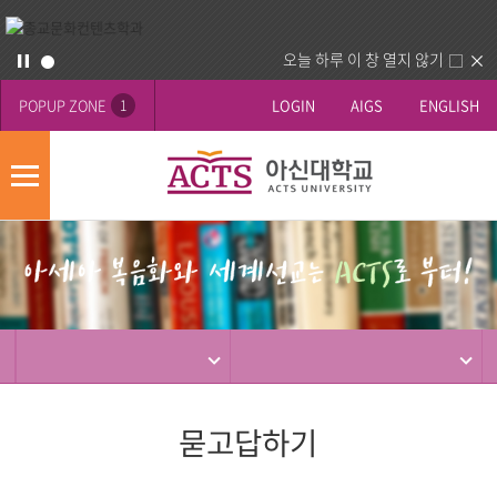
오늘 하루 이 창 열지 않기
POPUP ZONE
LOGIN
AIGS
ENGLISH
1
모
바
게
배
일
시
너
메
판
영
뉴
사
역
제
동
행
묻고답하기