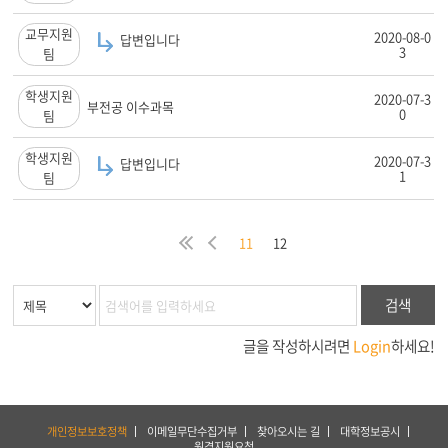
교무지원
2020-08-0
답변입니다
3
팀
학생지원
2020-07-3
부전공 이수과목
0
팀
학생지원
2020-07-3
답변입니다
1
팀
처
이
11
12
음
전
검색
글을 작성하시려면
Login
하세요!
하
개인정보보호정책
이메일무단수집거부
찾아오시는 길
대학정보공시
단
원격지원요청