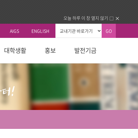
오늘 하루 이 창 열지 않기
AIGS
ENGLISH
GO
대학생활
홍보
발전기금
총장실
커뮤니티
국내외교류
생교육원
자 예우
획
신학대학원
학칙 및 규칙
총장인사말
공지사항
국내 교류기관
청
교육대학원
휴/복학 안내
총장소개
동문회
국외 교류기관
내
다문화교육복지대학원
장학안내
주요활동
건의함
동문교회/기관 인증제
역대총장
묻고답하기
업.사역)
정보교환
소개
대학정보
센터
분실물
동문교회