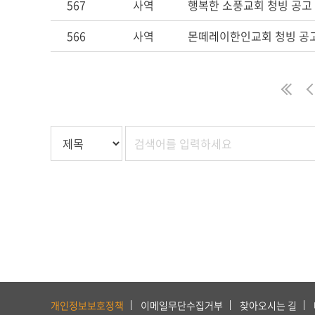
567
사역
행복한 소풍교회 청빙 공고
566
사역
몬떼레이한인교회 청빙 공
처
하
단
개인정보보호정책
이메일무단수집거부
찾아오시는 길