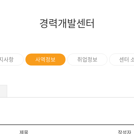
증제
스쿨버스
장애학생지원
조직도
임원현황
세계지역연구
학생상담소
행정부서
역대이사장
IT서비스
경력개발센터
규정
이사회회의록
학생증발급
학생편의
지사항
사역정보
취업정보
센터 
제목
작성자