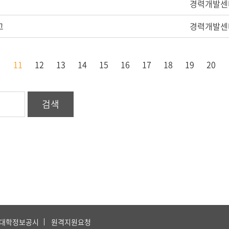
경력개발센
고
경력개발센
음
이
11
12
13
14
15
16
17
18
19
20
음
전
검색
대학정보공시
원격지원요청