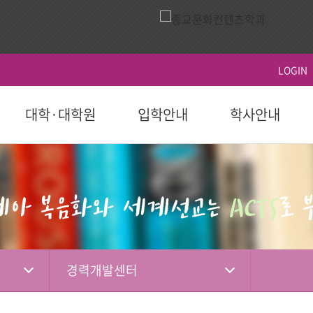
LOGIN
대학·대학원
입학안내
학사안내
ACTS
역사
시설이용
영상
ACTS비전
대학원
대학원
학생지원
홍보 책자
대학원
후원 참여
국제교육원(AIGS)
후원 현황
평
후원
도 이후)
학부(2023학년도 이전)
등록
연혁
식당
홍보 영상
장단기발전계
일반대학원
학사일정
학자금대출
대학 요람
홍보단
성적
편의시설
행사 영상
선교대학원
등록 및 수강신
장학
홍보 브로셔
학적
체육시설
상담대학원
시험 및 성적 안
병무-예비군
소셜미디어
선교소식
서
국내 학점교류
산책로
교육혁신센터
경력개발센터
IGS)
자격증 및 인증서
시설대여
경력개발센터(취
기도편지
대학기관
학교법인
학부제
생활관
사회봉사지원
선교대회