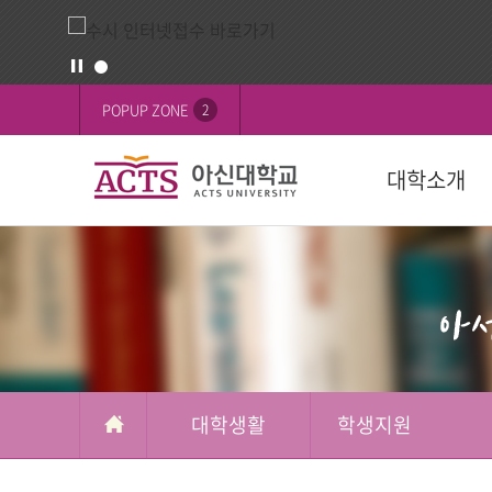
게
배
POPUP ZONE
2
시
너
판
영
대학소개
역
교육목표
대학
대학
학생활동
FOCUS on 
대학
후원 안내
설립목적
학과(2024학년
학사일정
학생행사
행사
교육이념
수강신청
학생기구
ACTS 사이버 
인재상
복수/부전공
사회봉사
캠퍼스
ACTS신앙고백
졸업
신간도서
사제동행
대학생활
학생지원
국제교육원(A
국외 학점교류
ACTS NEWS
대학상징
연계전공
아신TALK
사제동행