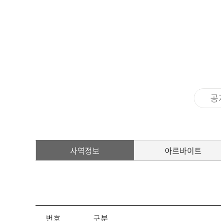
아신4C교양인
ACTS STORY
지나온 활동
심볼
ACTS 갤러리
교가
공
캠퍼스안내
캠퍼스맵
사역정보
아르바이트
전화번호안내
오시는 길
번호
구분