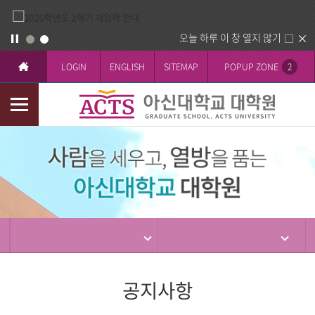
오늘 하루 이 창 열지 않기
LOGIN
ENGLISH
SITEMAP
POPUP ZONE
2
모
바
입
일
학
메
뉴
공지사항