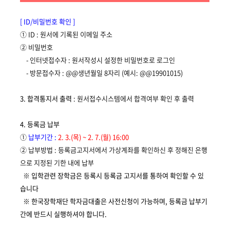
[ ID/
비밀번호 확인
]
①
ID :
원서에 기록된 이메일 주소
②
비밀번호
-
인터넷접수자 : 원서작성시 설정한 비밀번호로 로그인
-
방문접수자
: @@
생년월일
8
자리
(
예시
: @@19901015)
3.
합격통지서 출력
: 원서접수시스템에서 합격여부 확인 후 출력
4.
등록금 납부
①
납부기간
:
2. 3.(목) ~ 2. 7.(월) 16:00
②
납부방법 : 등록금고지서에서 가상계좌를 확인하신 후 정해진 은행
으로 지정된 기한 내에 납부
※
입학관련 장학금은 등록시 등록금 고지서를 통하여 확인할 수 있
습니다
※ 한국장학재단 학자금대출은 사전신청이 가능하며, 등록금 납부기
간에 반드시 실행하셔야 합니다.