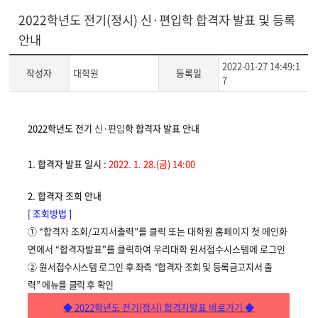
2022학년도 전기(정시) 신·편입학 합격자 발표 및 등록
안내
2022-01-27 14:49:1
작성자
대학원
등록일
7
게
2022학년도 전기
신·편입
학
합격자 발표 안내
시
글
1.
합격자 발표 일시
:
2022. 1. 28.(금
) 14:00
본
문
2.
합격자 조회 안내
[
조회방법
]
① “
합격자 조회
/
고지서출력
”
를 클릭 또는 대학원 홈페이지 첫 메인화
면에서
“
합격자발표
"
를 클릭하여 우리대학 원서접수시스템에 로그인
②
원서접수시스템 로그인 후 좌측
“
합격자 조회 및 등록금고지서 출
력
”
메뉴를 클릭 후 확
인
◆ 2022
학년도 전기(정시) 합격자발표
바로가기
◆