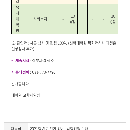
원
복
지
10
10
대
사회복지
-
-
-
0
점
0
점
학
원
(2)
편입학 : 서류 심사 및 면접 100% (신학대학원 목회학석사 과정은
인성검사 추가)
6. 제출서식
: 첨부파일 참조
7. 문의전화
:
031-770-7796
감사합니다.
대학원 교학지원팀
다음글
2021학년도 전기(정시) 입학전형 안내