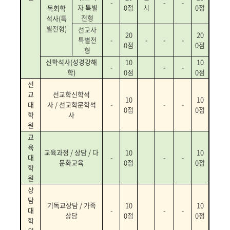
-
-
-
자 특별
0
점
시
0
점
목회학
전형
석사
(
특
별전형)
선교사
20
20
특별전
-
-
-
-
0
점
0
점
형
신학석사(성경강해
10
10
-
-
-
학)
0
점
0
점
선
교
선교학신학석
10
10
대
사 / 선교학문학석
-
-
-
0
점
0
점
학
사
원
교
육
교육과정 / 상담 / 다
10
10
대
-
-
-
문화교육
0
점
0
점
학
원
상
담
기독교상담 / 가족
10
10
대
-
-
-
상담
0
점
0
점
학