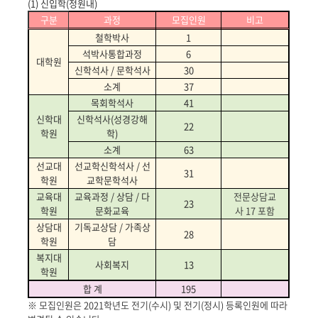
(1) 신입학(정원내)
구분
과정
모집인원
비고
철학박사
1
석박사통합과정
6
대학원
신학석사 / 문학석사
30
소계
37
목회학석사
41
신학대
신학석사(성경강해
22
학원
학)
소계
63
선교대
선교학신학석사 / 선
31
학원
교학문학석사
교육대
교육과정 / 상담 / 다
전문상담교
23
학원
문화교육
사 17 포함
상담대
기독교상담 / 가족상
28
학원
담
복지대
사회복지
13
학원
합 계
195
※ 모집인원은 2021학년도 전기(수시)
및 전기(정시) 등록인원에 따라