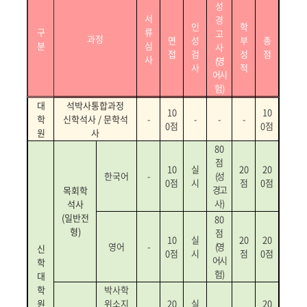
성
서
경
인
학
구
류
고
과정
면
성
부
총
분
심
사
접
검
성
점
사
(
영
사
적
어시
험
)
대
석박사통합과정
10
10
학
신학석사 / 문학석
-
-
-
-
0
점
0
점
원
사
80
점
10
실
20
20
한국어
-
(
성
0
점
시
점
0
점
경고
목회학
사
)
석사
(일반전
80
형)
점
10
실
20
20
영어
-
(
영
신
0
점
시
점
0
점
어시
학
험
)
대
학
박사학
원
위소지
20
실
20