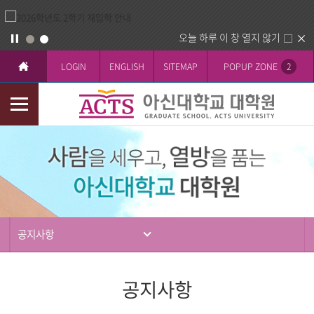
오늘 하루 이 창 열지 않기
LOGIN
ENGLISH
SITEMAP
POPUP ZONE
2
모
바
입
일
학
메
뉴
공지사항
공지사항