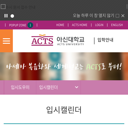
오늘 하루 이 창 열지 않기
1
HOME
ACTS HOME
LOGIN
ENGLISH
POPUP ZONE
입학안내
모
바
입
배
일
시
너
메
도
영
뉴
우
역
미
입시도우미
입시캘린더
입시캘린더