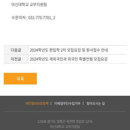
아신대학교 교무지원팀
※문의처 : 031-770-7701, 2
다음글
2024학년도 편입학 2차 모집요강 및 원서접수 안내
이전글
2024학년도 재외국민과 외국인 특별전형 모집요강
목록
하
개인정보보호정책
이메일무단수집거부
찾아오시는 길
단
서
비
스
12508 경기도 양평군 옥천면 경강로 1276
및
아신대학교 교무지원팀
아