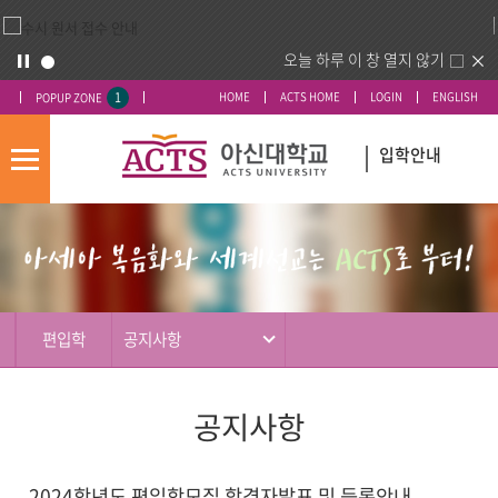
오늘 하루 이 창 열지 않기
1
HOME
ACTS HOME
LOGIN
ENGLISH
POPUP ZONE
입학안내
모
바
입
배
일
시
너
메
도
영
뉴
우
역
미
편입학
공지사항
공지사항
2024학년도 편입학모집 합격자발표 및 등록안내