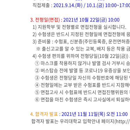
직접제출 :
2021.9.14.(화) / 10.1.(금) 10:00~17:
3. 전형일(면접) :
2021년 10월 22일(금) 10:00
1) 지원학부 및 전형별로 면접전형을 실시합니다.
2) 수험생은 반드시 지정된 전형일에 면접전형에 응
3) 준비물 : 수험표, 신분증(주민등록증, 운전면허증,
※ 출신고교를 알 수 있는 교복, 배지 등은 착용 
4) 수험생 편의를 위하여 전형당일(10월 22일(금)
① 마스크를 착용하지 않거나 발열 검사 거부시 승
② 버스탑승 전에 발열 등 코로나19 유증상을 보인
③ 수험생은 전형당일 자신의 수험번호에 해당된 
④ 전형일에는 교부 받은 수험표를 반드시 지참해
⑤ 면접고사 시 수험표에 반드시 면접진행위원의 확
⑥ 면접을 마친 수험생은 즉시 고사실에서 퇴실하
4. 합격자 발표
:
2021년 11월 11일(목) 오전 11:00
합격자 발표는 우리대학교 입학안내 페이지(http://ad