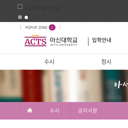
입
배
POPUP ZONE
1
시
너
입학안내
도
영
우
역
미
주
수시
정시
요
서
부가메뉴
학교정보
비
스
수시
공지사항