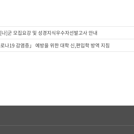
시[나]군 모집요강 및 성경지식우수자선발고사 안내
코로나19 감염증」 예방을 위한 대학 신,편입학 방역 지침