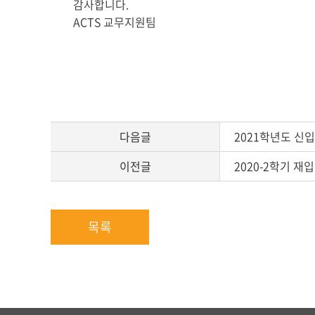
글
감사합니다.
본
ACTS 교무지원팀
문
다음글
2021학년도 신
이전글
2020-2학기 재
목록