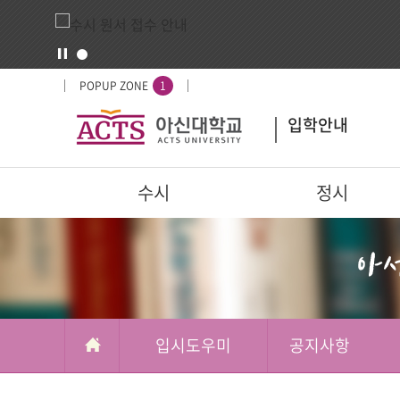
입
배
POPUP ZONE
1
시
너
입학안내
도
영
우
역
미
주
수시
정시
요
서
부가메뉴
학교정보
비
스
입시도우미
공지사항