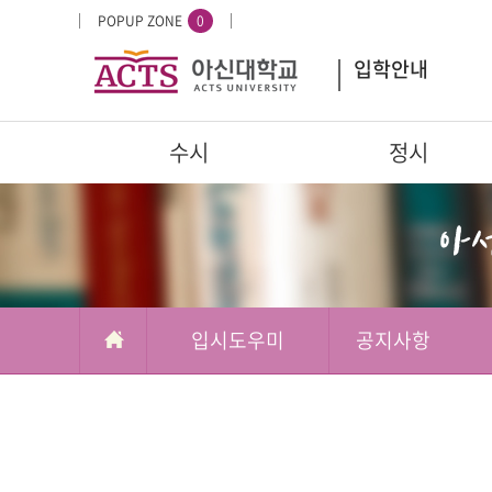
입
배
POPUP ZONE
0
시
너
입학안내
도
영
우
역
미
주
수시
정시
요
서
부가메뉴
학교정보
비
스
입시도우미
공지사항