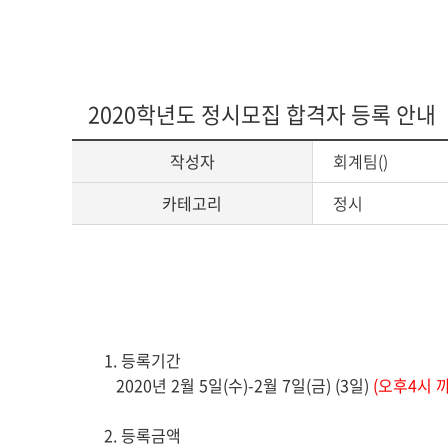
2020학년도 정시모집 합격자 등록 안내
작성자
회계팀()
카테고리
정시
게
시
글
본
1.
등록기간
문
2020
년
2
월
5
일
(
수
)-2
월
7
일
(
금
) (3
일
)
(
오후
4
시 
2.
등록금액