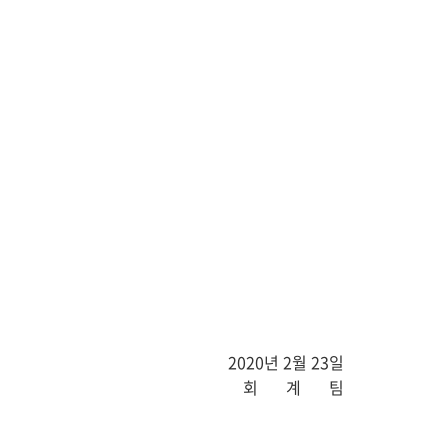
2020
년
2
월
23
일
회
계
팀