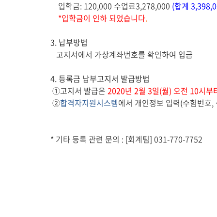
입학금
: 120,000
수업료
3,278,000
(
합계
3,398,0
*
입학금이 인하 되었습니다
.
3.
납부방법
고지서에서 가상계좌번호를 확인하여 입금
4.
등록금 납부고지서 발급방법
①
고지서 발급은
2020
년
2
월
3
일
(
월
)
오전
10
시부
②
합격자지원시스템
에서 개인정보 입력
(
수험번호
,
*
기타
등록 관련 문의
: [
회계팀
] 031-770-7752