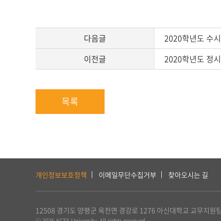
다음글
2020학년도 수
이전글
2020학년도 정
목록
하
단
개인정보보호정책
이메일무단수집거부
찾아오시는 길
서
비
스
12508 경기도 양평군 옥천면 경강로 1276
아신대학교 교무지원
및
ⓒ 2026 ACTS University. All rights reserved.