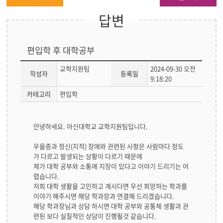
답변
편입학 후 대학공부
교학지원팀
2024-09-30 오전
작성자
등록일
9:18:20
카테고리
편입학
답
안녕하세요. 아신대학교 교학지원팀입니다.
변
글
우을증과 정신(지적) 장애와 관련된 사항은 사람마다 정도
본
가 다르고 발생되는 상황이 다르기 때문에
문
제가 대학 공부와 소통에 지장이 있다고 이야기 드리기는 어
렵습니다.
저희 대학 생활을 고민하고 계시다면 우선 희망하는 학과를
이야기 해주시면 해당 학과장과 연결해 드리겠습니다.
해당 학과장님과 상담 하시면 대학 공부와 공통체 생활과 관
련된 보다 실질적인 상담이 진행될것 같습니다.