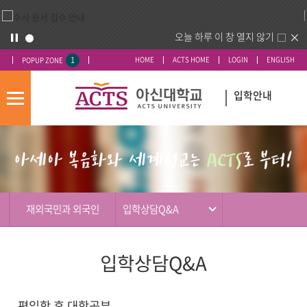
오늘 하루 이 창 열지 않기
1
HOME
ACTS HOME
LOGIN
ENGLISH
POPUP ZONE
입학안내
모
바
입
배
일
시
너
메
도
영
뉴
우
역
미
재외국민과 외국인
입학상담Q&A
입학상담Q&A
편입학 후 대학공부