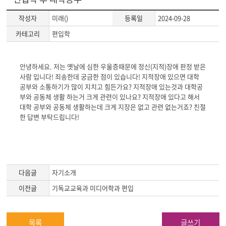
작성자
미래()
등록일
2024-09-28
카테고리
편입학
게
안녕하세요. 저는 옛날에 심한 우울증때문에 정신(지적)장애 판정 받은
시
사람 입니다! 죄송한데 궁금한 점이 있습니다! 지적장애 있으면 대학
글
공부와 소통하기가 많이 지치고 힘든가요? 지적장애 있는것과 대학공
본
부와 공동체 생활 하는거 크게 관련이 있나요? 지적장애 있다고 해서
문
대학 공부와 공동체 생활하는데 크게 지장은 없고 관련 없는거죠? 친절
한 답변 부탁드립니다!
다음글
자기소개
이전글
기독교교육과 미디어학과 편입
목록
글쓰기