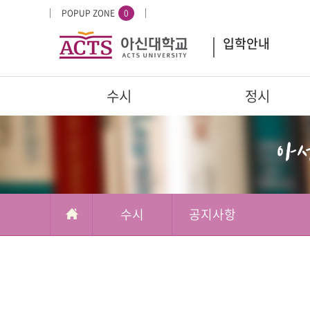
입
배
POPUP ZONE
0
시
너
입학안내
도
영
우
역
미
주
수시
정시
요
서
부가메뉴
학교정보
비
스
수시
공지사항