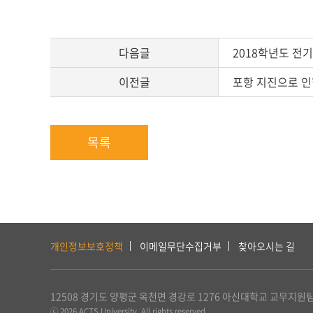
다음글
2018학년도 전
이전글
포항 지진으로 인
목록
하
단
개인정보보호정책
이메일무단수집거부
찾아오시는 길
서
비
스
12508 경기도 양평군 옥천면 경강로 1276
아신대학교 교무지원
및
ⓒ 2026 ACTS University. All rights reserved.