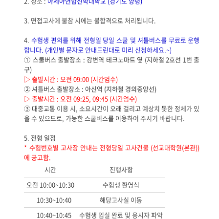
2. 장소 :
아세아연합신학대학교 (경기도 양평)
3. 면접고사에 불참 시에는 불합격으로 처리됩니다.
4.
수험생 편의를 위해 전형일 당일 스쿨 및 셔틀버스를 무료로 운행
합니다. (개인별 문자로 안내드린대로
미리 신청
하세요.~)
① 스쿨버스 출발장소 : 강변역 테크노마트 옆 (지하철 2호선 1번 출
구)
▷
출발시간
:
오전
09:00 (
시간엄수
)
② 셔틀버스 출발장소 : 아신역 (지하철 경의중앙선)
▷
출발시간
:
오전
09:25, 09:45 (
시간엄수
)
③ 대중교통 이용 시, 소요시간이 오래 걸리고 예상치 못한 정체가 있
을 수 있으므로, 가능한 스쿨버스를 이용하여 주시기 바랍니다.
5. 전형 일정
* 수험번호별 고사장 안내는 전형당일 고사건물 (선교대학원(본관))
에 공고함.
시간
진행사항
오전 10:00~10:30
수험생 환영식
10:30~10:40
해당고사실 이동
10:40~10:45
수험생 입실 완료 및 응시자 파악