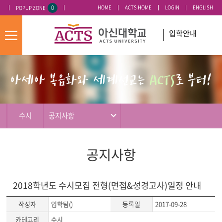
0
HOME
ACTS HOME
LOGIN
ENGLISH
POPUP ZONE
오늘 하루 이 창 열지 않기
입학안내
모
바
입
배
일
시
너
메
도
영
뉴
우
역
미
수시
공지사항
공지사항
2018학년도 수시모집 전형(면접&성경고사)일정 안내
작성자
입학팀()
등록일
2017-09-28
카테고리
수시