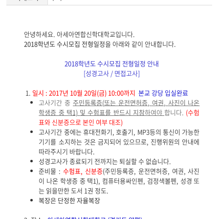
게
안녕하세요. 아세아연합신학대학교입니다.
시
2018학년도 수시모집 전형일정
을
아래와 같이 안내합니다.
글
본
2018학년도 수시모집 전형일정 안내
문
[성경고사 / 면접고사]
1.
일시 : 2017년 10월 20일(금) 10:00까지
본교 강당 입실완료
고사기간 중
주민등록증
(
또는 운전면허증
,
여권
,
사진이 나온
학생증 중 택
1)
및 수험표를 반드시 지참
하여야
합니다
.
(
수험
표와 신분증으로 본인 여부 대조
)
고사기간 중에는 휴대전화기
,
호출기
, MP3
등의 통신이 가능한
기기를 소지하는 것은 금지되어 있으므로
,
진행위원의 안내에
따라주시기 바랍니다
.
성경고사가 종료되기 전까지는 퇴실할 수 없습니다
.
준비물 :
수험표, 신분증
(주민등록증, 운전면허증, 여권, 사진
이 나온 학생증 중 택1), 컴퓨터용싸인펜, 검정색볼펜, 성경 또
는 읽을만한 도서 1권 정도.
복장은 단정한 자율복장