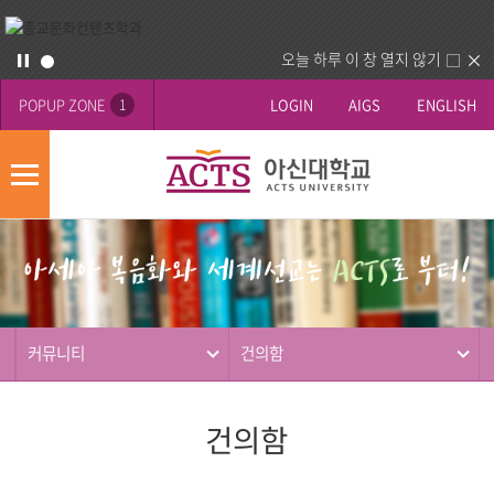
오늘 하루 이 창 열지 않기
POPUP ZONE
LOGIN
AIGS
ENGLISH
1
모
바
게
배
일
시
너
메
판
영
뉴
사
역
제
동
커뮤니티
건의함
행
건의함