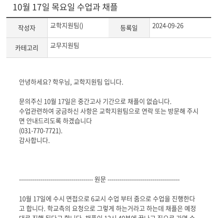
10월 17일 목요일 수업과 채플
교학지원팀()
2024-09-26
작성자
등록일
교무지원팀
카테고리
게
안녕하세요? 학우님, 교학지원팀 입니다.
시
글
문의주신 10월 17일은 중간고사 기간으로 채플이 없습니다.
본
수업관련하여 궁금하신 사항은
교학지원팀으로 연락 또는 방문해 주시
문
면 안내드리도록 하겠습니다
(
031-770-7721
).
감사합니다.
-------------------------------------- 원문 -------------------------------------
10월 17일에 수시 면접으로 6교시 수업 부터 줌으로 수업을 진행한다
고 합니다. 학교측의 요청으로 그렇게 하는거라고 하는데 채플은 예정
대로 진행 된다고 합니다. 채플이 12시 40분에 끝나고 집으로 가면 수