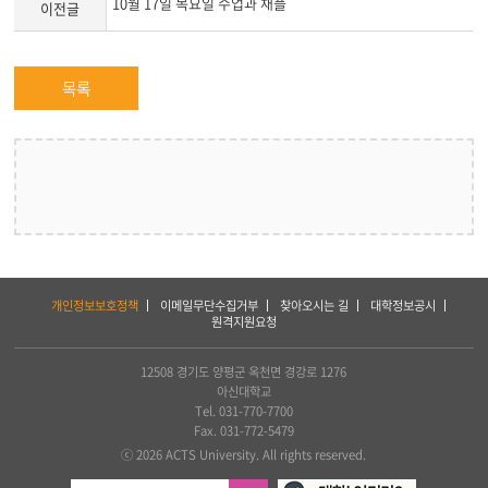
10월 17일 목요일 수업과 채플
이전글
목록
하
개인정보보호정책
이메일무단수집거부
찾아오시는 길
대학정보공시
단
원격지원요청
서
비
스
12508 경기도 양평군 옥천면 경강로 1276
및
아신대학교
아
Tel. 031-770-7700
세
Fax. 031-772-5479
아
ⓒ 2026 ACTS University. All rights reserved.
연
합