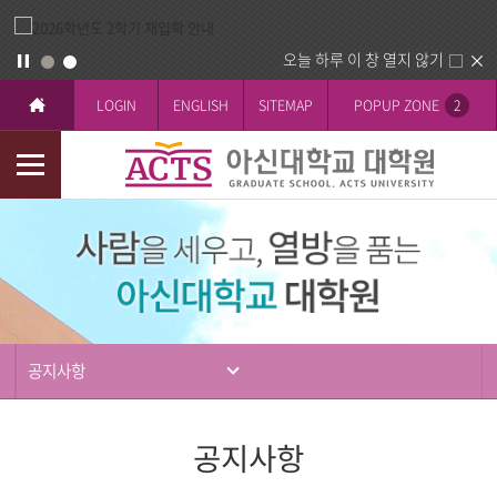
오늘 하루 이 창 열지 않기
LOGIN
ENGLISH
SITEMAP
POPUP ZONE
2
모
바
입
일
학
메
뉴
공지사항
공지사항