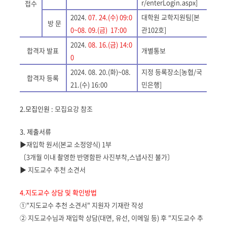
r/enterLogin.aspx]
접수
2024.
07. 24.(수
) 09:0
대학원 교학지원팀
[
본
방 문
0~08. 09.(
금
) 17:00
관
102
호
]
2024.
08. 16.(금
) 14:0
합격자 발표
개별통보
0
2024. 08. 20.(
화
)~08.
지정 등록장소
[
농협
/
국
합격자 등록
21.(
수
) 16:00
민은행
]
2.
모집인원
:
모집요강 참조
3.
제출서류
▶
재입학 원서
(
본교 소정양식
) 1
부
〔3개월 이내 촬영한 반명함판 사진부착
,
스냅사진 불가
〕
▶
지도교수 추천 소견서
4.
지도교수 상담 및 확인방법
①
"
지도교수 추천 소견서
"
지원자 기재란 작성
②
지도교수님과 재입학 상담
(
대면
,
유선
,
이메일 등
)
후
"
지도교수 추