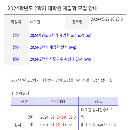
2024학년도 2학기 대학원 재입학 모집 안내
2024-05-22 10:20:0
작성자
대학원
등록일
1
첨부
2024학년도 2학기 재입학 모집요강.pdf
첨부
2024-2학기 재입학 원서.hwp
첨부
2024-2학기 지도교수 추천 소견서.hwp
게
2024
학년도 2
학기 대학원 재입학 모집을 아래와 같이 공지합니다
.
시
글
1.
전형일정
본
구 분
상세내용
장 소
문
대학원 원서접수시스
인터
2024.
07. 24.(수
) 09:0
템
넷
0~07. 31.(수
) 17:00
[https://in.acts.ac.k
원서