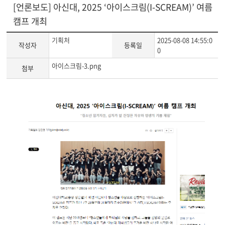
[언론보도] 아신대, 2025 ‘아이스크림(I-SCREAM)’ 여름
캠프 개최
기획처
2025-08-08 14:55:0
작성자
등록일
0
아이스크림-3.png
첨부
게
시
글
본
문