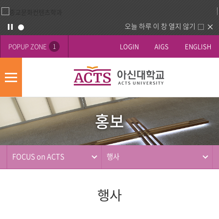
오늘 하루 이 창 열지 않기
POPUP ZONE
LOGIN
AIGS
ENGLISH
1
모
바
홍
배
일
보
너
메
홍보
영
뉴
사
역
제
동
FOCUS on ACTS
행사
행
행사