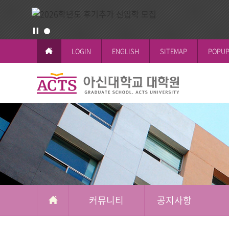
LOGIN
ENGLISH
SITEMAP
POPUP
커
뮤
교육이념과 
공지사항
일반대학원
학사일정
논문작성안
공지사항
니
철학박사(Ph.D.
전체공지
티
시험 및 성
신학박사(Th.D.
일반대학원
석박사통합과
신학대학원
석사과정
선교대학원
커뮤니티
공지사항
교육대학원
상담대학원
복지대학원