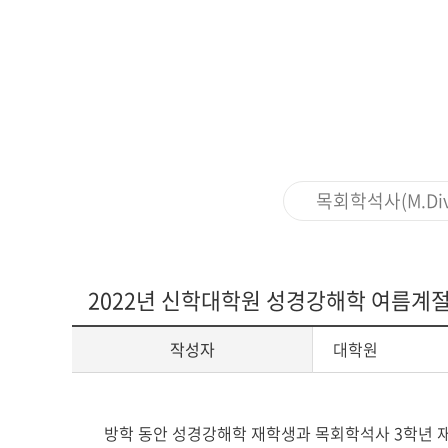
다문화교육복
목회학석사(M.Div
2022년 신학대학원 성경강해학 여름계절
작성자
대학원
게
방학 동안 성경강해학 재학생과 목회학석사 3학년 