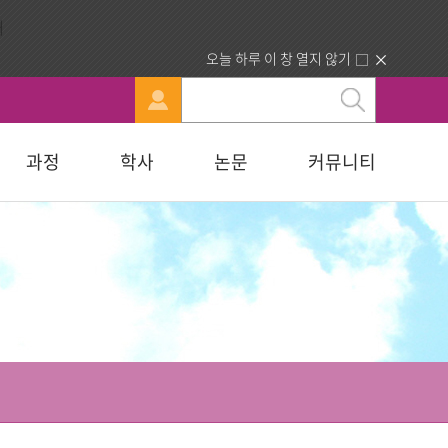
오늘 하루 이 창 열지 않기
과정
학사
논문
커뮤니티
문
강신청
료실
행정부서 안내
묻고답하기
교육대학원
휴·복학 안내
연구윤리자료실
청빙게시판
교육학석사
료실
찾아오시는길
합격자조회/고지서출력
복지대학원
입학원서접수
사회복지학석사
다문화교육복지대학원
지대학원