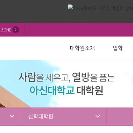
 ZONE
2
대학원소개
입학
비전
내
연혁
모집요강
신학대학원
학칙 및 규정
논문심사일정
묻고답하기
교수소개
자주하는 질
선교대학원
등록 및 수
논문서식자
자료실
)
일반대학원
성경강해학(Th.M.)
일반대학원
행정서식
적안내
장학안내
입학관련자
)
신학대학원
목회학석사
신학대학원
수업자료실
상담대학원
정
선교대학원
문학석사
선교대학원
입학관련서식
교육대학원
교육대학원
입시자료
상담학석사
신학대학원
상담대학원
상담대학원
다문화교육복지대학원
복지대학원
편입학
다문화교육복