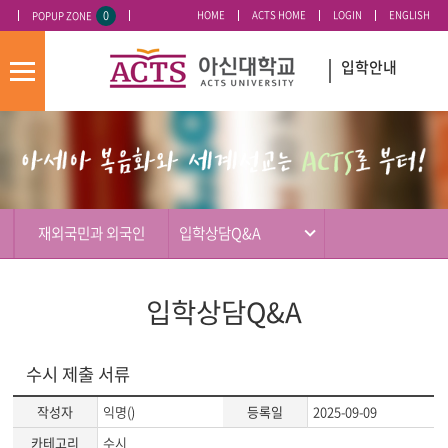
0
HOME
ACTS HOME
LOGIN
ENGLISH
POPUP ZONE
오늘 하루 이 창 열지 않기
입학안내
모
바
입
배
일
시
너
메
도
영
뉴
우
역
미
재외국민과 외국인
입학상담Q&A
입학상담Q&A
수시 제출 서류
작성자
익명()
등록일
2025-09-09
카테고리
수시