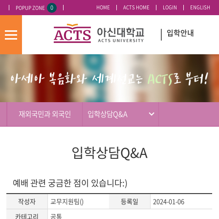
0
HOME
ACTS HOME
LOGIN
ENGLISH
POPUP ZONE
오늘 하루 이 창 열지 않기
입학안내
모
바
입
배
일
시
너
메
도
영
뉴
우
역
미
재외국민과 외국인
입학상담Q&A
입학상담Q&A
예배 관련 궁금한 점이 있습니다:)
작성자
교무지원팀()
등록일
2024-01-06
카테고리
공통