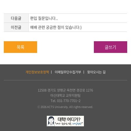
다음글
편입 질문입니다..
이전글
예배 관련 궁금한 점이 있습니다:)
목록
글쓰기
하
개인정보보호정책
이메일무단수집거부
찾아오시는 길
단
서
비
스
12508 경기도 양평군 옥천면 경강로 1276
및
아신대학교 교무지원팀
아
Tel. 031-770-7701~2
세
ⓒ 2026 ACTS University. All rights reserved.
아
연
합
신
학