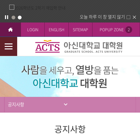
오늘 하루 이 창 열지 않기
LOGIN
ENGLISH
SITEMAP
POPUP ZONE
2
모
바
입
일
학
메
뉴
공지사항
공지사항