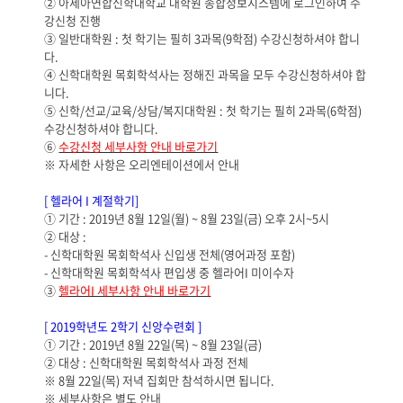
②
아세아연합신학대학교 대학원 종합정보시스템에 로그인하여 수
강신청 진행
③
일반대학원
:
첫 학기는 필히
3
과목
(9
학점
)
수강신청하셔야 합니
다
.
④ 신학대학원 목회학석사는 정해진 과목을 모두 수강신청하셔야 합
니다.
⑤
신학
/
선교
/
교육
/
상담
/
복지대학원
:
첫 학기는 필히
2
과목
(6
학점
)
수강신청하셔야 합니다
.
⑥
수강신청 세부사항 안내 바로가기
※
자세한 사항은 오리엔테이션에서 안내
[ 헬라어 I 계절학기
]
① 기간 :
2019
년
8
월 12
일
(월
) ~ 8
월 23
일
(금
) 오후 2시~5시
② 대상 :
- 신학대학원 목회학석사 신입생 전체(영어과정 포함)
- 신학대학원 목회학석사 편입생 중 헬라어I 미이수자
③
헬라어I 세부사항 안내 바로가기
[ 2019
학년도
2
학기 신앙수련회
]
① 기간 :
2019
년
8
월 22
일
(목
) ~ 8
월 23
일
(금
)
② 대상 : 신학대학원 목회학석사 과정 전체
※ 8월 22일(목) 저녁 집회만 참석하시면 됩니다.
※ 세부사항은 별도 안내