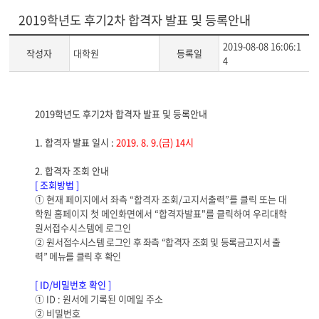
2019학년도 후기2차 합격자 발표 및 등록안내
2019-08-08 16:06:1
작성자
대학원
등록일
4
게
2019학년도 후기2차 합격자 발표 및 등록안내
시
글
1.
합격자 발표 일시
:
2019. 8. 9.(금
) 14
시
본
문
2.
합격자 조회 안내
[
조회방법
]
①
현재 페이지에서 좌측
“
합격자 조회
/
고지서출력
”
를 클릭 또는 대
학원 홈페이지 첫 메인화면에서
“
합격자발표
"
를 클릭하여 우리대학
원서접수시스템에 로그인
②
원서접수시스템 로그인 후 좌측
“
합격자 조회 및 등록금고지서 출
력
”
메뉴를 클릭 후 확
인
[ ID/
비밀번호 확인
]
①
ID :
원서에 기록된 이메일 주소
②
비밀번호