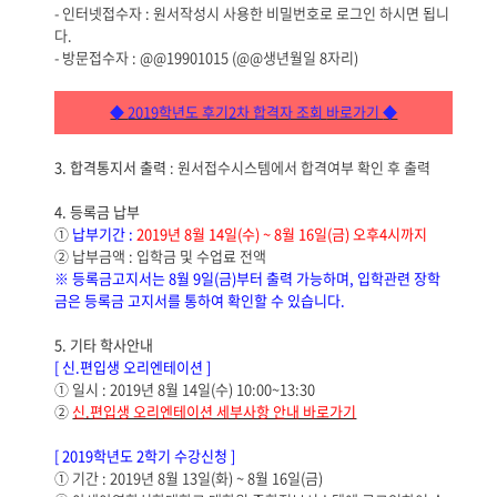
-
인터넷접수자
:
원서작성시 사용한 비밀번호로 로그인 하시면 됩니
다
.
-
방문접수자
: @@19901015 (@@
생년월일
8
자리
)
◆
2019
학년도 후기2차 합격자 조회
바로가기
◆
3.
합격통지서 출력
:
원서접수시스템에서 합격여부 확인 후 출력
4.
등록금 납부
①
납부기간
:
2019
년
8
월
14
일
(수
) ~ 8
월
16
일
(금
) 오후4시까지
②
납부금액
:
입학금 및 수업료 전액
※ 등록금고지서는 8월 9일(금)부터 출력 가능하며,
입학관련 장학
금은 등록금 고지서를 통하여 확인할 수 있습니다
.
5.
기타 학사안내
[
신.편입생 오리엔테이션
]
①
일시
: 2019
년
8
월 14
일
(수
) 10:00~13:30
②
신.편입생 오리엔테이션 세부사항 안내 바로가기
[ 2019
학년도
2
학기 수강신청
]
① 기간 :
2019
년
8
월
13
일
(화
) ~ 8
월 16
일
(금
)