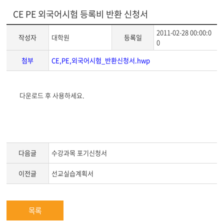
CE PE 외국어시험 등록비 반환 신청서
2011-02-28 00:00:0
작성자
대학원
등록일
0
첨부
CE,PE,외국어시험_반환신청서.hwp
게
다운로드 후 사용하세요.
시
글
본
문
다음글
수강과목 포기신청서
이전글
선교실습계획서
목록