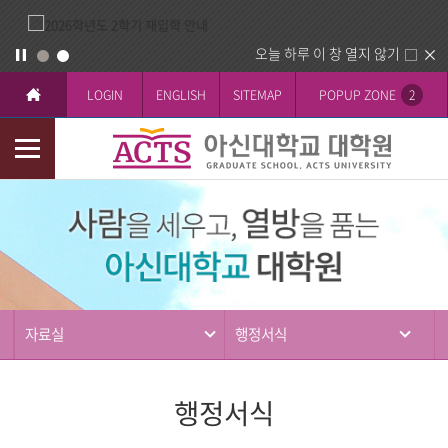
오늘 하루 이 창 열지 않기
LOGIN
ENGLISH
SITEMAP
POPUP ZONE
2
모
바
커
일
뮤
메
니
뉴
티
자료실
행정서식
행정서식