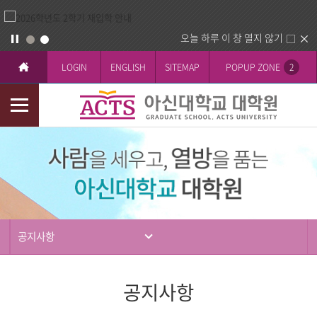
오늘 하루 이 창 열지 않기
LOGIN
ENGLISH
SITEMAP
POPUP ZONE
2
모
바
입
일
학
메
뉴
공지사항
공지사항