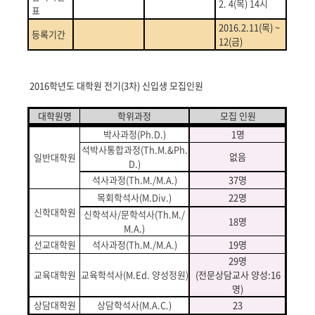
2. 4(
목
) 14
시
표
2016.2.11(
목
) ~
등록기간
12(
금
)
2016
학년도 대학원 전기
(3
차
)
신입생 모집인원
대학원명
학위과정
모집 인원
박사과정
(Ph.D.)
1명
석박사통합과정
(Th.M.&Ph.
없음
일반대학원
D.)
석사과정
(Th.M./M.A.)
37명
목회학석사
(M.Div.)
22명
신학대학원
신학석사
/
문학석사
(Th.M./
18명
M.A.)
선교대학원
석사과정
(Th.M./M.A.)
19명
29명
교육대학원
교육학석사
(M.Ed.
양성정원
)
(
전문상담교사 양성
:16
명
)
상담대학원
상담학석사
(M.A.C.)
23