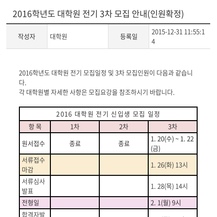
2016학년도 대학원 전기 3차 모집 안내(인원확정)
2015-12-31 11:55:1
작성자
대학원
등록일
4
게
2016학년도 대학원 전기 모집일정 및 3차 모집인원이 다음과 같습니
시
다.
글
각 대학원별 자세한 사항은 모집요강을 참조하시기 바랍니다.
본
문
2016
대학원 전기 신입생 모집 일정
항 목
1
차
2
차
3
차
1. 20(
수
) ~ 1. 22
원서접수
종료
종료
(
금
)
서류접수
1. 26(
화
) 13
시
마감
서류심사
1. 28(
목
) 14
시
발표
전형일
2. 1(
월
) 9
시
합격자발