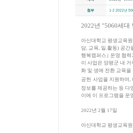
첨부
1-2 2022년
2022
년 "
5060
세대
아신대학교 평생교육
담
,
교육
,
일
.
활동
)
공간을
행복캠퍼스
｣
운영
협력
이 사업은 양평군 내 
화 및 생애 전환 교육을
공헌
사업을 지원하며
,
정보를 제공하는 등 다
이에 이 프로그램을 운
2022
년
2
월
17
일
아신대학교 평생교육