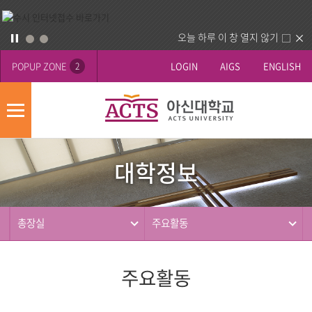
오늘 하루 이 창 열지 않기
POPUP ZONE
LOGIN
AIGS
ENGLISH
2
모
바
대
배
일
학
너
메
대학정보
정
영
뉴
사
보
역
제
동
총장실
주요활동
행
주요활동