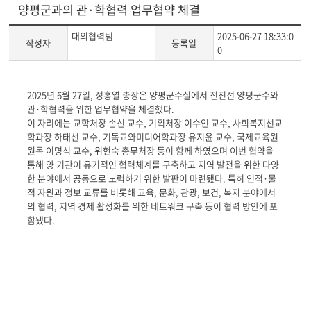
양평군과의 관·학협력 업무협약 체결
대외협력팀
2025-06-27 18:33:0
작성자
등록일
0
게
2025년 6월 27일, 정홍열 총장은 양평군수실에서 전진선 양평군수와
시
관·학협력을 위한 업무협약을 체결했다.
글
이 자리에는 교학처장 손신 교수, 기획처장 이수인 교수, 사회복지선교
본
학과장 하태선 교수, 기독교와미디어학과장 유지윤 교수, 국제교육원
문
원목 이명석 교수, 위현숙 총무처장 등이 함께 하였으며 이번 협약을
통해 양 기관이 유기적인 협력체계를 구축하고 지역 발전을 위한 다양
한 분야에서 공동으로 노력하기 위한 발판이 마련됐다. 특히 인적·물
적 자원과 정보 교류를 비롯해 교육, 문화, 관광, 보건, 복지 분야에서
의 협력, 지역 경제 활성화를 위한 네트워크 구축 등이 협력 방안에 포
함됐다.