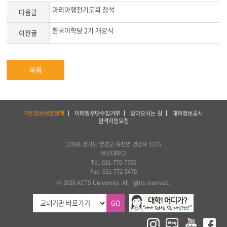
마리아행전기도회 참석
다음글
한국어학당 2기 개강식
이전글
목록
하
개인정보보호정책
이메일무단수집거부
찾아오시는 길
대학정보공시
단
원격지원요청
서
비
스
12508 경기도 양평군 옥천면 경강로 1276
및
아신대학교
아
Tel. 031-770-7700
세
Fax. 031-772-5479
아
ⓒ 2026 ACTS University. All rights reserved.
연
합
GO
신
학
대