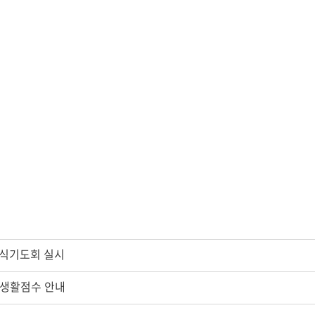
금식기도회 실시
경건생활점수 안내