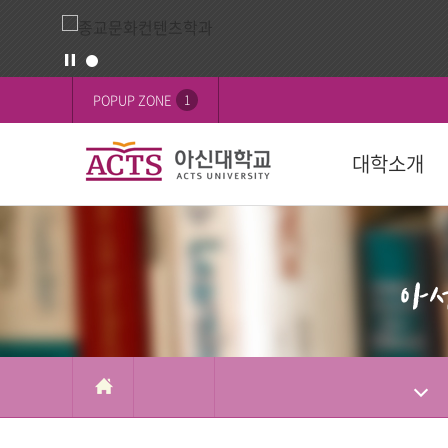
게
배
POPUP ZONE
1
시
너
판
영
대학소개
역
교육목표
대학
대학
학생활동
FOCUS on 
대학
후원 안내
설립목적
학과(2024학년
학사일정
학생행사
행사
교육이념
수강신청
학생기구
ACTS 사이버 
인재상
복수/부전공
사회봉사
캠퍼스
ACTS신앙고백
졸업
신간도서
사제동행
국제교육원(A
국외 학점교류
ACTS NEWS
대학상징
연계전공
아신TALK
사제동행