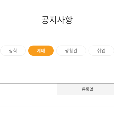
증제
스쿨버스
장애학생지원
조직도
임원현황
세계지역연구
학생상담소
행정부서
역대이사장
IT서비스
공지사항
규정
이사회회의록
학생증발급
학생편의
장학
예배
생활관
취업
등록일