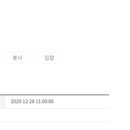
센터
서식자료
소
자체평가보고서
동문기관
대학평의원회
예배
등록금심의위원회
예결산공고
예배일정
업무추진비사용내역
기타
기부금 모금액 및 활용실적
공익신고 및 신고자 보호제도
봉사
입찰
적립금 운용현황
2020-12-28 11:00:00