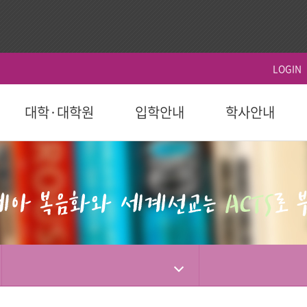
LOGIN
대학·대학원
입학안내
학사안내
ACTS
역사
시설이용
영상
ACTS비전
대학원
대학원
학생지원
홍보 책자
대학원
후원 참여
국제교육원(AIGS)
후원 현황
평
후원
도 이후)
학부(2023학년도 이전)
등록
연혁
식당
홍보 영상
장단기발전계
일반대학원
학사일정
학자금대출
대학 요람
홍보단
성적
편의시설
행사 영상
선교대학원
등록 및 수강신
장학
홍보 브로셔
학적
체육시설
상담대학원
시험 및 성적 안
병무-예비군
소셜미디어
선교소식
서
국내 학점교류
산책로
교육혁신센터
IGS)
자격증 및 인증서
시설대여
경력개발센터(취
기도편지
대학기관
학교법인
학부제
생활관
사회봉사지원
선교대회