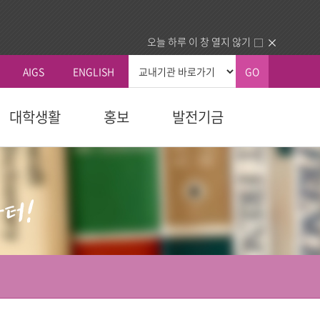
오늘 하루 이 창 열지 않기
AIGS
ENGLISH
GO
대학생활
홍보
발전기금
총장실
커뮤니티
국내외교류
생교육원
자 예우
획
신학대학원
학칙 및 규칙
총장인사말
공지사항
국내 교류기관
청
교육대학원
휴/복학 안내
총장소개
동문회
국외 교류기관
내
다문화교육복지대학원
장학안내
주요활동
건의함
동문교회/기관 인증제
역대총장
묻고답하기
업.사역)
정보교환
소개
대학정보
센터
분실물
동문교회