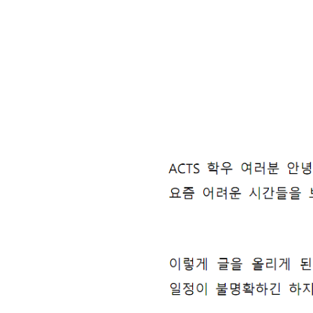
게
시
글
본
문