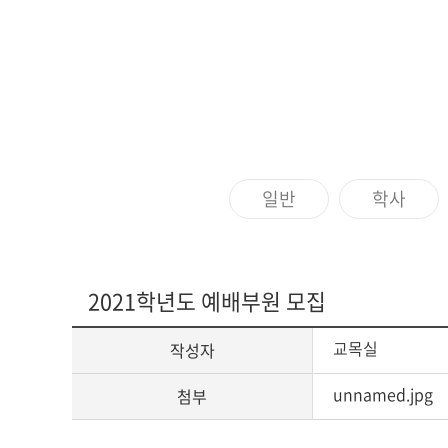
아신4C교양인
ACTS STORY
지나온 활동
심볼
ACTS 갤러리
교가
일반
학사
캠퍼스안내
캠퍼스맵
2021학년도 예배부원 모집
전화번호안내
오시는 길
교목실
작성자
unnamed.jpg
첨부