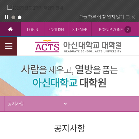
오늘 하루 이 창 열지 않기
LOGIN
ENGLISH
SITEMAP
POPUP ZONE
2
모
바
입
일
학
메
뉴
공지사항
공지사항