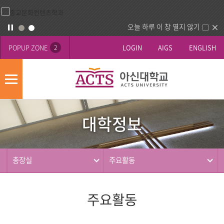
오늘 하루 이 창 열지 않기
POPUP ZONE
LOGIN
AIGS
ENGLISH
2
모
바
대
배
일
학
너
메
대학정보
정
영
뉴
사
보
역
제
동
총장실
주요활동
행
주요활동