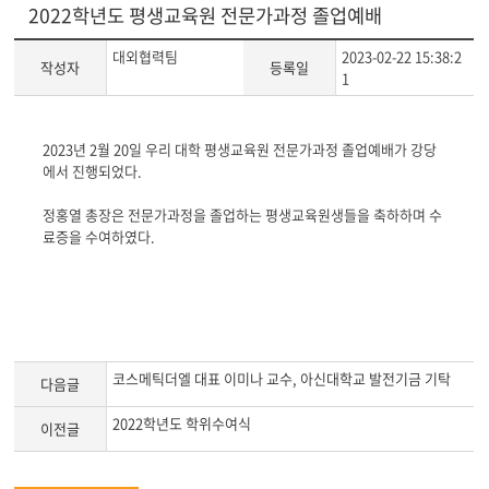
2022학년도 평생교육원 전문가과정 졸업예배
대외협력팀
2023-02-22 15:38:2
작성자
등록일
1
게
2023년 2월 20일 우리 대학 평생교육원 전문가과정 졸업예배가 강당
시
에서 진행되었다.
글
본
정홍열 총장은 전문가과정을 졸업하는 평생교육원생들을 축하하며 수
문
료증을 수여하였다.
코스메틱더엘 대표 이미나 교수, 아신대학교 발전기금 기탁
다음글
2022학년도 학위수여식
이전글