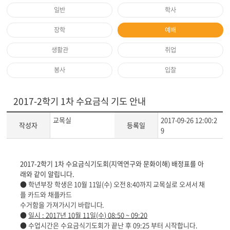
일반
학사
장학
예배
생활관
취업
봉사
입찰
2017-2학기 1차 수요금식 기도 안내
교목실
2017-09-26 12:00:2
작성자
등록일
9
게
2017-2
학기
1
차 수요금식기도회
(
지역연구와 문화이해
)
배정표를 아
시
래와 같이 알립니다
.
글
●
학년부장 학생은
10
월
11
일
(
수
)
오전
8:40
까지 교목실로 오셔서 채
본
플 카드와 채플카드
문
수거함을 가져가시기 바랍니다
.
●
일시
: 2017
년
10
월
11
일
(
수
) 08:50 ~ 09:20
●
수업시간은 수요금식기도회가 끝난 후
09:25
부터 시작합니다
.