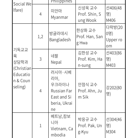
Philippines
Social We
신성욱 교수
선
406
(48
lfare)
미안마
4
Prof. Shin, S
명
)
Myanmar
ung Wook
M406
다락방
(20
한상화 교수
방글라데시
0
명
)
1,2
Prof. Han, San
Bangladesh
Upper ro
g Hwa
om
기독교교
김한성 교수
선
403
(86
육
네팔
3
Prof. Kim, Ha
명
)
상담학과
Nepal
n-sung
M403
(Christian
러시아
·
시베
Educatio
리아
,
n & Coun
우크라이나
안점식 교수
seling)
강
202
(80
4
Russian Far
Prof. Ahn, Ju
명
)
East and Si
m Sik
beria, Ukrai
ne
베트남
,
캄보
박응규 교수
선
304
(46
니아
1
Prof. Pak, Un
명
)
Vietnam, Ca
g-Kyu
M304
mbodia