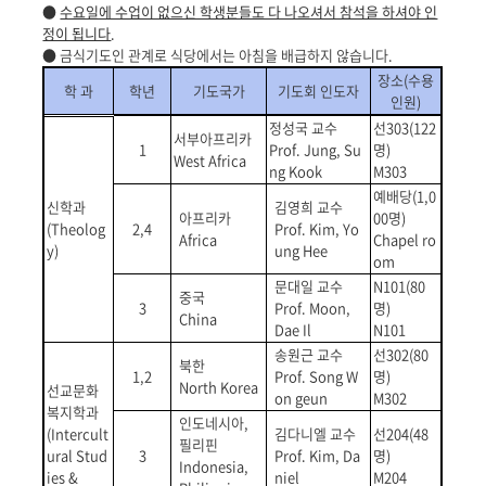
●
수요일에 수업이 없으신 학생분들도 다 나오셔서 참석을 하셔야 인
정이 됩니다
.
●
금식기도인 관계로 식당에서는 아침을 배급하지 않습니다
.
장소
(
수용
학 과
학년
기도국가
기도회 인도자
인원
)
정성국 교수
선
303
(122
서부아프리카
1
Prof. Jung, Su
명
)
West Africa
ng Kook
M303
예배당
(1,0
신학과
김영희 교수
아프리카
00
명
)
(Theolog
2,4
Prof. Kim, Yo
Africa
Chapel ro
y)
ung Hee
om
문대일 교수
N101
(80
중국
3
Prof. Moon,
명
)
China
Dae Il
N101
송원근 교수
선
302
(80
북한
1,2
Prof. Song W
명
)
North Korea
선교문화
on geun
M302
복지학과
인도네시아
,
(Intercult
김다니엘 교수
선
204
(48
필리핀
ural Stud
3
Prof. Kim, Da
명
)
Indonesia,
ies &
niel
M204