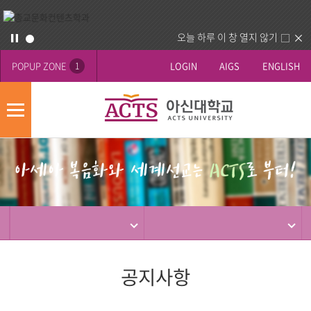
오늘 하루 이 창 열지 않기
POPUP ZONE
LOGIN
AIGS
ENGLISH
1
모
바
게
배
일
시
너
메
판
영
뉴
사
역
제
동
행
공지사항