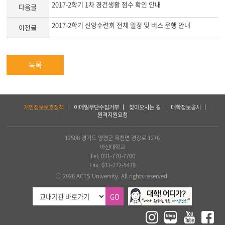
2017-2학기 1차 경건생활 점수 확인 안내
다음글
2017-2학기 신앙수련회 전체 일정 및 버스 운행 안내
이전글
목록
하
개인정보보호정책
이메일무단수집거부
찾아오시는 길
대학정보공시
단
원격지원요청
서
비
스
12508 경기도 양평군 옥천면 경강로 1276
및
아신대학교
아
Tel. 031-770-7700
세
Fax. 031-772-5479
아
ⓒ 2026 ACTS University. All rights reserved.
연
합
GO
신
학
대