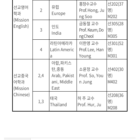
홍정수 교수
선
202
(37
유럽
선교영어
2
Prof.
Hong, Ju
명
)
Europe
학과
ng Soo
M202
(Mission
금동철 교수
선
305
(28
English)
인도
3
Prof. Keum, Do
명
)
India
ng Cheol
M305
라틴아메라카
이한영 교수
선
301
(52
4
Latin Americ
Prof.
Lee, Han
명
)
a
Young
M301
아랍
,
파키스
탄
,
중동
소윤정 교수
선
402
(30
2,4
Arab, Pakist
Prof. So, You
명
)
선교중국
ani, Middle
n Jung
M402
어학과
East
(Mission
Chinese)
선
208
(36
태국
허 주 교수
1,3
명
)
Thailand
Prof. Hur, Ju
M208