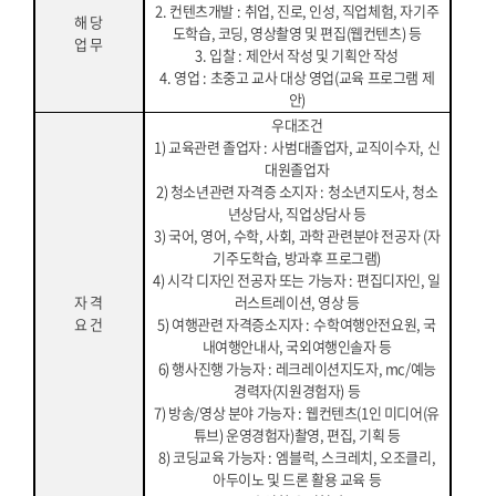
2.
컨텐츠개발
:
취업
,
진로
,
인성
,
직업체험
,
자기주
해 당
도학습
,
코딩
,
영상촬영 및 편집
(
웹컨텐츠
)
등
업 무
3.
입찰
:
제안서 작성 및 기획안 작성
4.
영업
:
초중고 교사 대상 영업
(
교육 프로그램 제
안
)
우대조건
1)
교육관련 졸업자
:
사범대졸업자
,
교직이수자
,
신
대원졸업자
2)
청소년관련 자격증 소지자
:
청소년지도사
,
청소
년상담사
,
직업상담사 등
3)
국어
,
영어
,
수학
,
사회
,
과학 관련분야 전공자
(
자
기주도학습
,
방과후 프로그램
)
4)
시각 디자인 전공자 또는 가능자
:
편집디자인
,
일
자 격
러스트레이션
,
영상 등
요 건
5)
여행관련 자격증소지자
:
수학여행안전요원
,
국
내여행안내사
,
국외여행인솔자 등
6)
행사진행 가능자
:
레크레이션지도자
, mc/
예능
경력자
(
지원경험자
)
등
7)
방송
/
영상 분야 가능자
:
웹컨텐츠
(1
인 미디어
(
유
튜브
)
운영경험자
)
촬영
,
편집
,
기획 등
8)
코딩교육 가능자
:
엠블럭
,
스크레치
,
오조클리
,
아두이노 및 드론 활용 교육 등