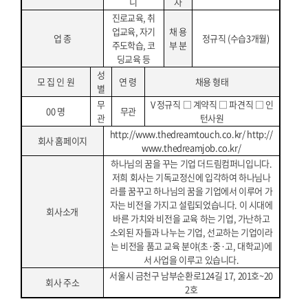
니
자
본
진로교육
,
취
문
업교육
,
자기
채 용
업 종
정규직
(
수습
3
개월
)
주도학습
,
코
부 분
딩교육 등
성
모 집 인 원
연 령
채용 형태
별
무
V
정규직
□
계약직
□
파견직
□
인
00
명
무관
관
턴사원
http://www.thedreamtouch.co.kr/
http://
회사 홈페이지
www.thedreamjob.co.kr/
하나님의 꿈을 꾸는 기업 더드림컴퍼니입니다
.
저희 회사는 기독교정신에 입각하여 하나님나
라를 꿈꾸고 하나님의 꿈을 기업에서 이루어 가
자는 비전을 가지고 설립되었습니다
.
이 시대에
회사소개
바른 가치와 비전을 교육 하는 기업
,
가난하고
소외된 자들과 나누는 기업
,
선교하는 기업이라
는 비전을 품고 교육 분야
(
초
·
중
·
고
,
대학교
)
에
서 사업을 이루고 있습니다
.
서울시 금천구 남부순환로
124
길
17, 201
호
~20
회사 주소
2
호