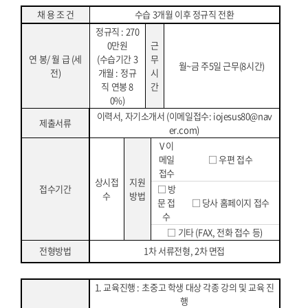
채 용 조 건
수습
3
개월 이후 정규직 전환
정규직
: 270
0
만원
근
연 봉
/
월 급
(
세
(
수습기간
3
무
월
~
금 주
5
일 근무
(8
시간
)
전
)
개월
:
정규
시
직 연봉
8
간
0%)
이력서
,
자기소개서
(
이메일접수
: iojesus80@nav
제출서류
er.com
)
V
이
메일
□
우편 접수
접수
상시접
지원
접수기간
□
방
수
방법
문 접
□
당사 홈페이지 접수
수
□
기타
(FAX,
전화 접수 등
)
전형방법
1
차 서류전형
, 2
차 면접
1.
교육진행
:
초중고 학생 대상 각종 강의 및 교육 진
행