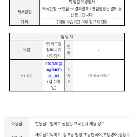
9)
입찰 유경험자
서류전형
→
면접
→
결과발표
/
면접일정은 별도 유
세부일정
선 통보합니다
.
기 타
3
개월 수습기간 이후 정규직 전환
담 당 자
㈜
더드림
전
이 름
컴퍼니 인
-
화
사담당자
nachangs
u@hanm
F
E-mail
ail.net
A
02-867-5417
(
접수메
X
일
)
다음글
한동글로벌학교 생활관 교육간사 채용 공고
새로남기독학교_중고등 행정,초등한국어,초등영어,중등수