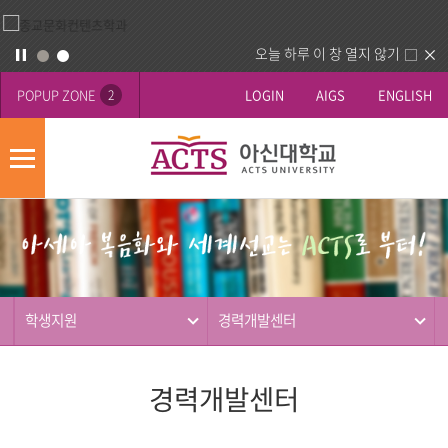
오늘 하루 이 창 열지 않기
POPUP ZONE
LOGIN
AIGS
ENGLISH
2
모
바
게
배
일
시
너
메
판
영
뉴
사
역
제
동
학생지원
경력개발센터
행
경력개발센터