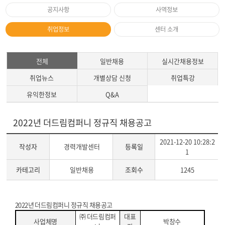
공지사항
사역정보
취업정보
센터 소개
전체
일반채용
실시간채용정보
취업뉴스
개별상담 신청
취업특강
유익한정보
Q&A
2022년 더드림컴퍼니 정규직 채용공고
2021-12-20 10:28:2
작성자
경력개발센터
등록일
1
카테고리
일반채용
조회수
1245
게
2022
년 더드림컴퍼니 정규직 채용공고
시
㈜
더드림컴퍼
대표
사업체명
박창수
글