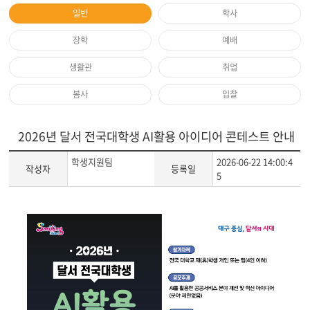
일반
학사
장학
예배
생활관
취업
봉사
입찰
2026년 달서 전국대학생 AI활용 아이디어 콘테스트 안내
학생지원팀
2026-06-22 14:00:4
작성자
등록일
5
게
시
글
본
문