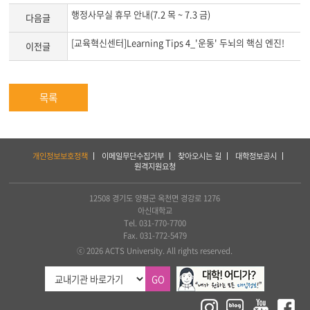
행정사무실 휴무 안내(7.2 목 ~ 7.3 금)
다음글
[교육혁신센터]Learning Tips 4_'운동' 두뇌의 핵심 엔진!
이전글
목록
하
개인정보보호정책
이메일무단수집거부
찾아오시는 길
대학정보공시
단
원격지원요청
서
비
스
12508 경기도 양평군 옥천면 경강로 1276
및
아신대학교
아
Tel. 031-770-7700
세
Fax. 031-772-5479
아
ⓒ 2026 ACTS University. All rights reserved.
연
합
GO
신
학
대