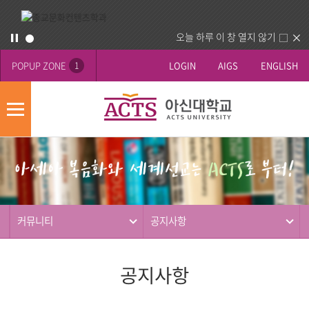
오늘 하루 이 창 열지 않기
POPUP ZONE
LOGIN
AIGS
ENGLISH
1
모
바
게
배
일
시
너
메
판
영
뉴
사
역
제
동
커뮤니티
공지사항
행
공지사항