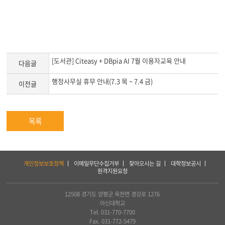
[도서관] Citeasy + DBpia AI 7월 이용자교육 안내
다음글
행정사무실 휴무 안내(7.3 목 ~ 7.4 금)
이전글
목록
하
개인정보보호정책
이메일무단수집거부
찾아오시는 길
대학정보공시
단
원격지원요청
서
비
스
12508 경기도 양평군 옥천면 경강로 1276
및
아신대학교
아
Tel. 031-770-7700
세
Fax. 031-772-5479