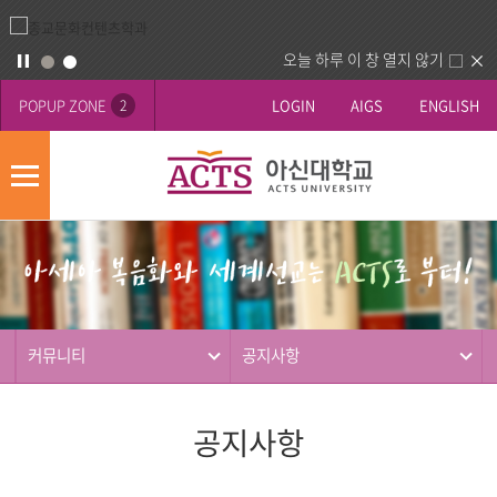
오늘 하루 이 창 열지 않기
POPUP ZONE
LOGIN
AIGS
ENGLISH
2
모
바
게
배
일
시
너
메
판
영
뉴
사
역
제
동
커뮤니티
공지사항
행
공지사항