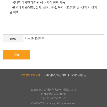
국내외 다양한 대학원 석사 과정 진학 가능
본교 대학원(일반, 신학, 선교, 교육, 복지, 상담대학원) 진학 시 장학
금 혜택
prev
기독교상담학과
list
하
개인정보보호정책
이메일무단수집거부
찾아오시는 길
단
서
비
스
12508 경기도 양평군 옥천면 경강로 1276
및
아신대학교 교무지원팀
아
Tel. 031-770-7701~2
세
ⓒ 2026 ACTS University. All rights reserved.
아