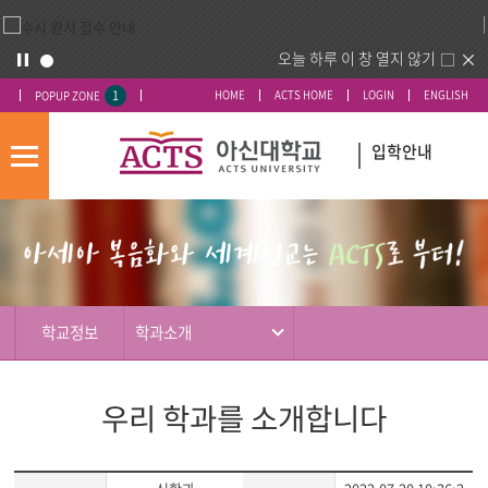
오늘 하루 이 창 열지 않기
1
HOME
ACTS HOME
LOGIN
ENGLISH
POPUP ZONE
입학안내
모
바
입
배
일
시
너
메
도
영
뉴
우
역
미
학교정보
학과소개
우리 학과를 소개합니다