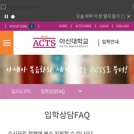
오늘 하루 이 창 열지 않기
1
HOME
ACTS HOME
LOGIN
ENGLISH
POPUP ZONE
입학안내
모
바
입
배
일
시
너
메
도
영
뉴
우
역
미
입시도우미
입학상담FAQ
입학상담FAQ
수시모집 전형에 복수 지원할 수 있나요?