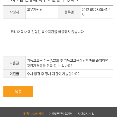
교무지원팀
2012-08-28 00:41:4
작성자
등록일
8
게
우리 대학 내에 전형간 복수지원을 허용하지 않습니다.
시
글
본
문
기독교교육 전공(ACSI) 및 기독교교육상담학과를 졸업하면
다음글
교원자격증을 취득 할 수 있나요?
이전글
수시 합격 후 정시 지원이 가능한가요?
목록
하
개인정보보호정책
이메일무단수집거부
찾아오시는 길
단