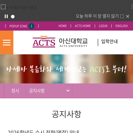
오늘 하루 이 창 열지 않기
1
HOME
ACTS HOME
LOGIN
ENGLISH
POPUP ZONE
입학안내
모
바
입
배
일
시
너
메
도
영
뉴
우
역
미
정시
공지사항
공지사항
2026학년도 수시 전형(면접) 안내