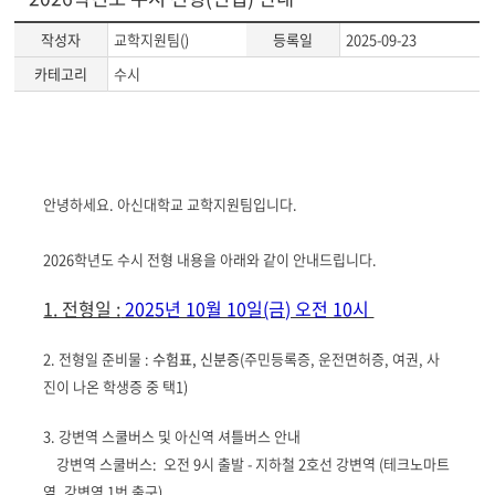
작성자
교학지원팀()
등록일
2025-09-23
카테고리
수시
게
시
글
안녕하세요. 아신대학교 교학지원팀입니다.
본
문
2026학년도 수시 전형 내용을 아래와 같이 안내드립니다.
1. 전형일 :
2025년 10월 10일(금) 오전 10시
2. 전형일 준비물 :
수험표, 신분증
(주민등록증, 운전면허증, 여권, 사
진이 나온 학생증 중 택1)
3. 강변역 스쿨버스 및 아신역 셔틀버스 안내
강변역 스쿨버스: 오전 9시 출발 - 지하철 2호선 강변역 (테크노마트
옆, 강변역 1번 출구)