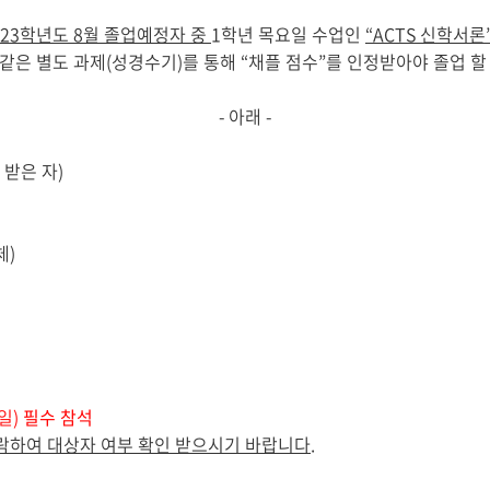
23
학년도
8
월 졸업예정자 중
1
학년 목요일 수업인
“ACTS
신학서론
같은 별도 과제
(
성경수기
)
를 통해
“
채플 점수
”
를 인정받아야 졸업 할
-
아래
-
 받은 자
)
체
)
일
)
필수 참석
락하여 대상자 여부 확인 받으시기 바랍니다
.