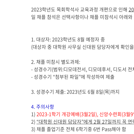
게
2023
학년도 목회학석사 교육과정 개편으로 인해
20
시
일 채플 참석은 선택사항이나 채플 미참석시 아래와 
글
본
문
1.
대상자
: 2023
학년도
8
월 예정자 중
(
대상자 중 대학원 사무실 신대원 담당자에게 확인을
2.
채플 미참시 별도과제:
-
성경수기
(
범위
:
디모데전서
,
디모데후서
,
디도서 전
-
성경수기
“
첨부된 파일
”
에 작성하여 제출
3.
성경수기 제출
: 2023
년도
6
월
8
일
(
목
)
까지
4.
주의사항
1)
2023-1
학기 개강예배
(3
월
2
일
),
신앙수련회
(3
월
9
2)
“
대학원 신대원 담당자
”
에게
2
월
27
일까지 꼭 연
3)
채플 졸업기준 전체
6
학기중
6
번
Pass
해야 함