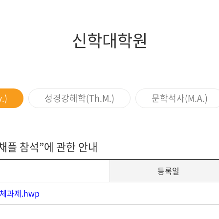
지대학원
전체모집요강
신학대학원
.)
성경강해학(Th.M.)
문학석사(M.A.)
 채플 참석”에 관한 안내
등록일
체과제.hwp