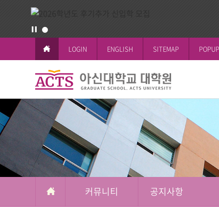
LOGIN
ENGLISH
SITEMAP
POPUP
커
뮤
교육이념과 
공지사항
일반대학원
학사일정
논문작성안
공지사항
니
철학박사(Ph.D.
전체공지
티
시험 및 성
신학박사(Th.D.
일반대학원
석박사통합과
신학대학원
석사과정
선교대학원
커뮤니티
공지사항
교육대학원
상담대학원
복지대학원