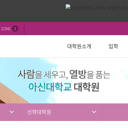
 ZONE
2
대학원소개
입학
비전
내
연혁
모집요강
신학대학원
학칙 및 규정
논문심사일정
묻고답하기
교수소개
자주하는 질
선교대학원
등록 및 수
논문서식자
자료실
)
일반대학원
성경강해학(Th.M.)
일반대학원
행정서식
적안내
장학안내
입학관련자
)
신학대학원
목회학석사
신학대학원
수업자료실
상담대학원
정
선교대학원
문학석사
선교대학원
입학관련서식
교육대학원
교육대학원
입시자료
상담학석사
신학대학원
상담대학원
상담대학원
다문화교육복지대학원
복지대학원
편입학
다문화교육복