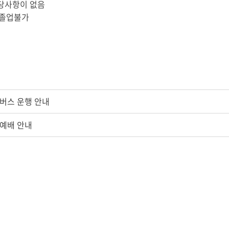
당사항이 없음
 졸업불가
쿨버스 운행 안내
강예배 안내