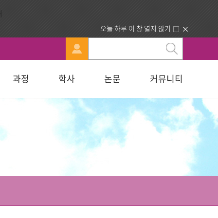
오늘 하루 이 창 열지 않기
과정
학사
논문
커뮤니티
문
강신청
료실
행정부서 안내
묻고답하기
교육대학원
휴·복학 안내
연구윤리자료실
청빙게시판
교육학석사
료실
찾아오시는길
합격자조회/고지서출력
복지대학원
입학원서접수
사회복지학석사
다문화교육복지대학원
지대학원