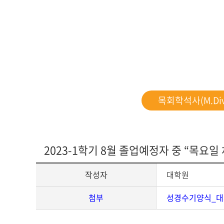
다문화교육복
목회학석사(M.Div
2023-1학기 8월 졸업예정자 중 “목요일
작성자
대학원
첨부
성경수기양식_대