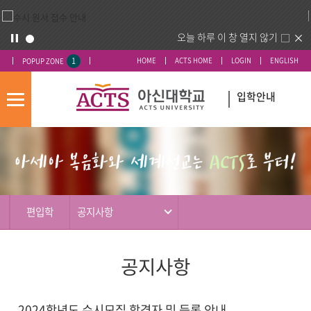
오늘 하루 이 창 열지 않기
1
HOME
ACTS HOME
LOGIN
ENGLISH
POPUP ZONE
입학안내
모
바
입
배
일
시
너
메
도
영
뉴
우
역
미
편입학
공지사항
공지사항
2024학년도 수시모집 합격자 및 등록 안내