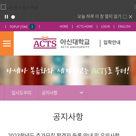
오늘 하루 이 창 열지 않기
1
HOME
ACTS HOME
LOGIN
ENGLISH
POPUP ZONE
입학안내
모
바
입
배
일
시
너
메
도
영
뉴
우
역
미
입시도우미
공지사항
공지사항
2023학년도 추가모집 합격자 등록 안내 및 유의사항