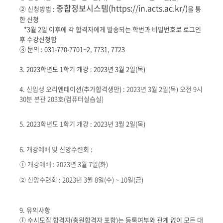
종합정보시스템(https://in.acts.ac.kr/)
② 신청방법 :
을 통
한 신청
*3월 2일 이후에 각 합격자에게 발송되는 학번과 비밀번호로 로그인
후 수강신청함
③ 문의 : 031-770-7701~2, 7731, 7723
3. 2023학년도 1학기 개강 : 2023년 3월 2일(목)
4.
신입생 오리엔테이션(추가합격생만)
:
2023
년
3월 2일(목) 오전 9시
30분 본관 203호(컴퓨터실습실)
5. 2023
학년도
1
학기 개강
: 2023
년
3
월
2
일
(목
)
6.
개강예배 및 신앙수련회
:
①
개강예배
: 2023
년
3
월 7
일
(
화
)
②
신앙수련회
: 2023
년
3
월 8
일
(수
) ~ 10
일
(
금
)
9. 유의사항
① 수시모집 합격자(충원합격자 포함)는 등록여부와 관계 없이 모든 대