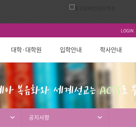
LOGIN
대학·대학원
입학안내
학사안내
ACTS
역사
시설이용
영상
ACTS비전
대학원
대학원
학생지원
홍보 책자
대학원
후원 참여
국제교육원(AIGS)
후원 현황
평
후원
도 이후)
학부(2023학년도 이전)
등록
연혁
식당
홍보 영상
장단기발전계
일반대학원
학사일정
학자금대출
대학 요람
홍보단
성적
편의시설
행사 영상
선교대학원
등록 및 수강신
장학
홍보 브로셔
학적
체육시설
상담대학원
시험 및 성적 안
병무-예비군
소셜미디어
선교소식
서
국내 학점교류
산책로
교육혁신센터
공지사항
IGS)
자격증 및 인증서
시설대여
경력개발센터(취
기도편지
대학기관
학교법인
학부제
생활관
사회봉사지원
선교대회