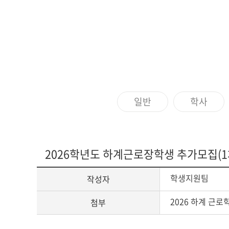
아신4C교양인
ACTS STORY
지나온 활동
심볼
ACTS 갤러리
교가
일반
학사
캠퍼스안내
캠퍼스맵
2026학년도 하계근로장학생 추가모집(1
전화번호안내
오시는 길
학생지원팀
작성자
2026 하계 근로
첨부