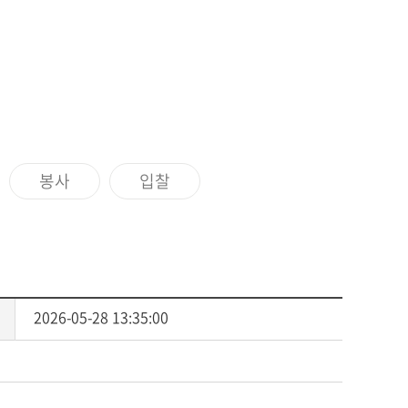
센터
서식자료
소
자체평가보고서
동문기관
대학평의원회
예배
등록금심의위원회
예결산공고
예배일정
업무추진비사용내역
기타
기부금 모금액 및 활용실적
공익신고 및 신고자 보호제도
봉사
입찰
적립금 운용현황
2026-05-28 13:35:00