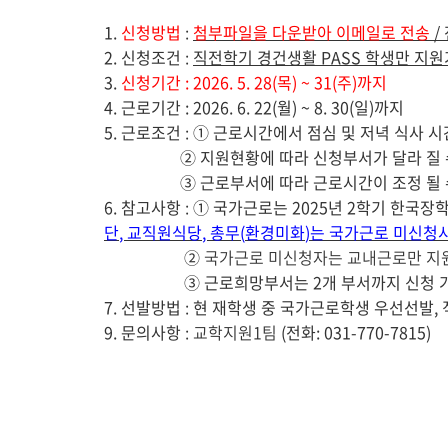
게
1.
신청방법
:
첨부파일을 다운받아 이메일로 전송
/
시
2.
신청조건
:
직전학기 경건생활
PASS
학생만 지원
글
3.
신청기간
: 2026. 5. 28(
목
) ~ 31(
주
)
까지
본
4.
근로기간
: 2026. 6. 22(
월
) ~ 8. 30(
일
)
까지
문
5.
근로조건
:
①
근로시간에서 점심 및 저녁 식사 시
②
지원현황에 따라 신청부서가 달라 질 
③
근로부서에 따라 근로시간이 조정 될 
6.
참고사항
:
①
국가근로는
2025
년
2
학기 한국장학
단
,
교직원식당
,
총무
(
환경미화
)
는 국가근로 미신청시
②
국가근로 미신청자는 교내근로만 지
③
근로희망부서는
2
개 부서까지 신청 
7.
선발방법
:
현 재학생 중 국가근로학생 우선선발
,
9.
문의사항
: 교학지원1팀
(
전화
: 031-770-7815)