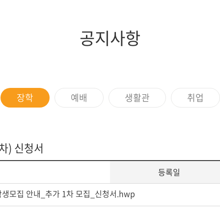
증제
스쿨버스
장애학생지원
조직도
임원현황
세계지역연구
학생상담소
행정부서
역대이사장
IT서비스
공지사항
규정
이사회회의록
학생증발급
학생편의
장학
예배
생활관
취업
차) 신청서
등록일
학생모집 안내_추가 1차 모집_신청서.hwp