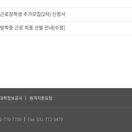
계근로장학생 추가모집(2차) 신청서
계방학중 근로 최종 선발 안내[수정]
대학정보공시
원격지원요청
31-770-7700
Fax. 031-772-5479