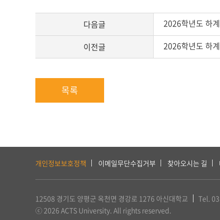
2026학년도 하
다음글
2026학년도 하
이전글
목록
하
단
개인정보보호정책
이메일무단수집거부
찾아오시는 길
서
비
스
12508 경기도 양평군 옥천면 경강로 1276
아신대학교
Tel. 0
및
ⓒ 2026 ACTS University. All rights reserved.
아