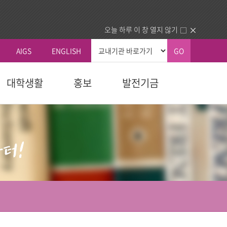
오늘 하루 이 창 열지 않기
AIGS
ENGLISH
GO
대학생활
홍보
발전기금
총장실
커뮤니티
국내외교류
생교육원
자 예우
획
신학대학원
학칙 및 규칙
총장인사말
공지사항
국내 교류기관
청
교육대학원
휴/복학 안내
총장소개
동문회
국외 교류기관
내
다문화교육복지대학원
장학안내
주요활동
건의함
동문교회/기관 인증제
역대총장
묻고답하기
업.사역)
정보교환
소개
대학정보
센터
분실물
동문교회