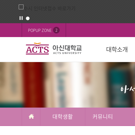
게
배
POPUP ZONE
2
시
너
판
영
대학소개
역
교육목표
대학
대학
학생활동
FOCUS on 
대학
후원 안내
설립목적
학과(2024학년
학사일정
학생행사
행사
교육이념
수강신청
학생기구
ACTS 사이버 
인재상
복수/부전공
사회봉사
캠퍼스
ACTS신앙고백
졸업
신간도서
사제동행
대학생활
커뮤니티
국제교육원(A
국외 학점교류
ACTS NEWS
대학상징
연계전공
아신TALK
사제동행