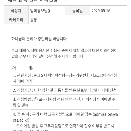
작성자
입학홍보팀()
등록일
2020-09-16
카테고리
공통
게
하나님의 은혜가 충만하길 바랍니다.
시
글
본교 대학 입시에 응시한 수험생 중에서 입학 결과에 대한 이의신청이
본
있을 경우 아래와 같이 신청해 주시기 바랍니다.
문
-아 래-
1. 관련지침 : ACTS 대학입학전형공정관리위원회 제3조1(이의신청
처리)에 의거
2. 신청기간 : 대학 입학 결과 통지를 받은 날로부터 7일 이내에 신청
3. 신청방법 : ① 교무지원팀 전화 연락 → ② 이의신청서 이메일 수
령 및 발송
4. 접 수 처 : 우리 대학 교무지원팀으로 이메일 접수 (admission@a
cts.ac.kr)
※ 이메일 발송 후 교무지원팀으로 연락하여 접수 여부를 반드시