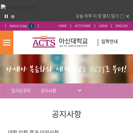
오늘 하루 이 창 열지 않기
1
HOME
ACTS HOME
LOGIN
ENGLISH
POPUP ZONE
입학안내
모
바
입
배
일
시
너
메
도
영
뉴
우
역
미
입시도우미
공지사항
공지사항
대학 입학 결과 이의신청