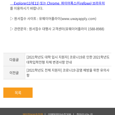
Explorer11(IE11) 또는 Chrome, 파이어폭스(Firefowx) 브라우저
를 이용하시기 바랍니다.
▷ 원서접수 사이트 : 유웨이어플라이(www.uwayapply.com)
▷ 관련문의 : 원서접수 대행사 고객센터(유웨이어플라이 1588-8988)
[2021학년도 대학 입시 지원자] 코로나19로 인한 2021학년도
다음글
대학입학전형 자체 변경사항 안내
[2021학년도 전체 지원자] 코로나19 감염 예방을 위한 유의사
이전글
항
목록
하
개인정보보호정책
이메일무단수집거부
찾아오시는 길
단