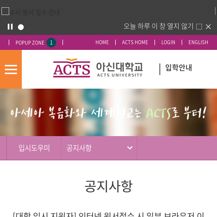
오늘 하루 이 창 열지 않기
1
HOME
ACTS HOME
LOGIN
ENGLISH
POPUP ZONE
입학안내
모
바
입
배
일
시
너
메
도
영
뉴
우
역
미
입시도우미
공지사항
공지사항
[대학 입시 지원자] 인터넷 원서접수 시 일부 브라우저 이