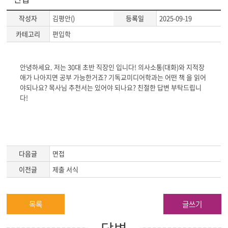
작성자
김평안()
등록일
2025-09-19
카테고리
편입학
게
안녕하세요. 저는 30대 초반 직장인 입니다! 의사소통(대화)와 지적장
시
애가 나아지면 공부 가능한거죠? 기독교미디어학과는 어떤 책 을 읽어
글
야되나요? 목사님 추천서는 있어야 되나요? 친절한 답변 부탁드립니
본
다!
문
다음글
면접
이전글
제출 서식
목록
글쓰기