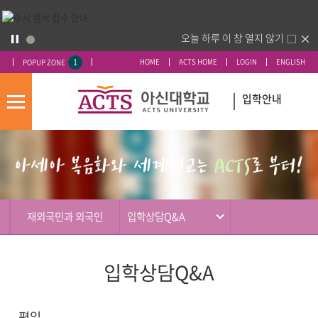
오늘 하루 이 창 열지 않기
1
HOME
ACTS HOME
LOGIN
ENGLISH
POPUP ZONE
입학안내
모
바
입
배
일
시
너
메
도
영
뉴
우
역
미
재외국민과 외국인
입학상담Q&A
입학상담Q&A
편입