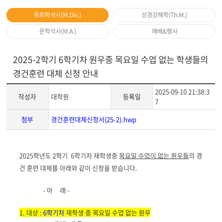
목회학석사(M.Div.)
성경강해학(Th.M.)
문학석사(M.A.)
예배&행사
2025-2학기 6학기차 원우중 목요일 수업 없는 학생들의
경건훈련 대체 신청 안내
2025-09-10 21:38:3
작성자
대학원
등록일
7
첨부
경건훈련대체신청서(25-2).hwp
게
2025학년도 2학기 6학기차 재학생중
목요일 수업이 없는 원우들
의 경
시
건 훈련 대체를 아래와 같이 신청을 받습니다.
글
본
- 아 래 -
문
1. 대상 :
6학기차
재학생 중 목요일 수업 없는 원우